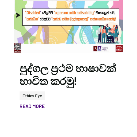
පුද්ගල ප්‍රථම භාෂාවක්
භාවිත කරමු!
Ethics Eye
READ MORE