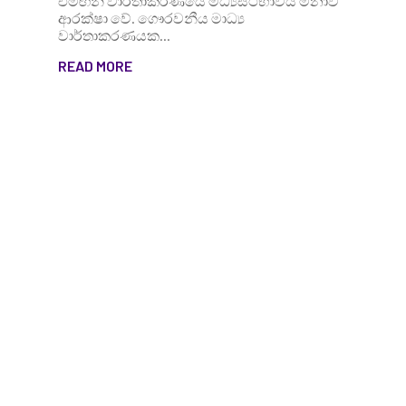
එමඟින් වාර්තාකරණයේ මධ්‍යස්ථභාවය මනාව
ආරක්ෂා වේ. ගෞරවනීය මාධ්‍ය
වාර්තාකරණයක...
READ MORE