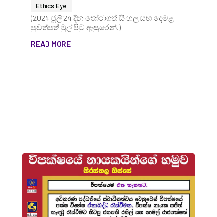
Ethics Eye
(2024 ජූලි 24 දින තෝරාගත් සිංහල සහ දෙමළ
පුවත්පත් මුල් පිටු ඇසුරෙන්.)
READ MORE