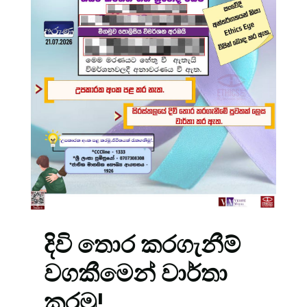
දිවි තොර කරගැනීම්
වගකීමෙන් වාර්තා
කරමු!