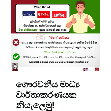
ගෞරවනීය මාධ්‍ය
වාර්තාකරණයක
නියැලෙමු!