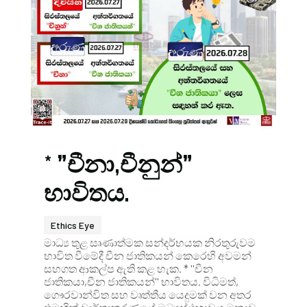
* ”චීනා,චීනුන්”
භාවිතය.
Ethics Eye
මාධ්‍ය තුළ සෘණාත්මක සන්දර්භයක නිරතුරුවම
භාවිත වීමේදී චීන ජාතිකයන් කෙරෙහි අවමන්
සහගත ආකල්ප ඇති කළ හැක. * ''චීන
ජාතිකයා,චීන ජාතිකයන්'' භාවිතය. විධිමත්,
ගෞරවාන්විත සහ වෘත්තීය යෙදුමක් වන අතර