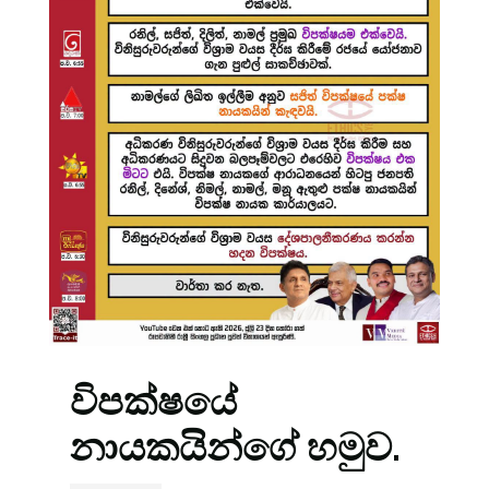
විපක්ෂයේ
නායකයින්ගේ හමුව.