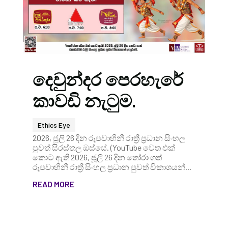
දෙවුන්දර පෙරහැරේ
කාවඩි නැටුම.
Ethics Eye
2026, ජූලි 26 දින රූපවාහිනී රාත්‍රී ප්‍රධාන සිංහල
පුවත් සිරස්තල ඔස්සේ. (YouTube වෙත එක්
කොට ඇති 2026, ජූලි 26 දින තෝරා ගත්
රූපවාහිනී රාත්‍රී සිංහල ප්‍රධාන පුවත් විකාශයන්...
READ MORE