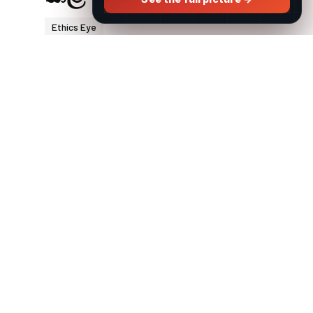
Ethics Eye
* ''චීන ජාතිකයන්'' භාවිතය.විධිමත්,
ගෞරවාන්විත සහ වෘත්තීය යෙදුමක් වන අතර
එමඟින් වාර්තාකරණයේ මධ්‍යස්ථභාවය මනාව
ආරක්ෂා වේ. ගෞරවනීය මාධ්‍ය
වාර්තාකරණයක...
READ MORE