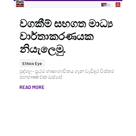
වගකීම් සහගත මාධ්‍ය
වාර්තාකරණයක
නියැලෙමු.
Ethics Eye
පුද්ගල- ප්‍රථම භාෂා භාවිතය ගැන වැඩිදුර විස්තර
පහත reel එක ඔස්සේ
READ MORE