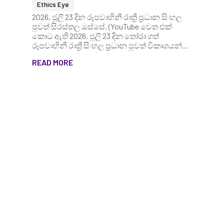
Ethics Eye
2026, ජූලි 23 දින රූපවාහිනී රාත්‍රී ප්‍රධාන සිංහල
පුවත් සිරස්තල ඔස්සේ. (YouTube වෙත එක්
කොට ඇති 2026, ජූලි 23 දින තෝරා ගත්
රූපවාහිනී රාත්‍රී සිංහල ප්‍රධාන පුවත් විකාශයන්...
READ MORE