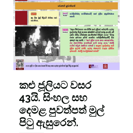
කළු ජූලියට වසර
43යි. සිංහල සහ
දෙමළ පුවත්පත් මුල්
පිටු ඇසුරෙන්.