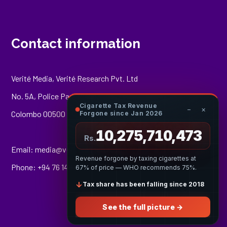
Contact information
Verité Media, Verité Research Pvt. Ltd
No. 5A, Police Park Place,
Cigarette Tax Revenue
−
×
Colombo 00500
Forgone since Jan 2026
10,275,711,012
Rs.
Email:
media@veriteresearch.org
Revenue forgone by taxing cigarettes at
Phone: +94 76 148 8544
67% of price — WHO recommends 75%.
↓
Tax share has been falling since 2018
See the full picture →