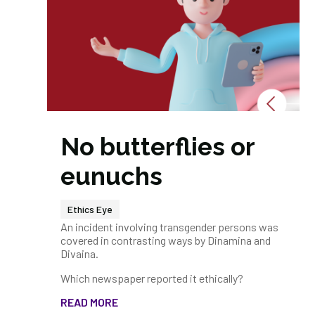
No butterflies or
eunuchs
Ethics Eye
An incident involving transgender persons was
covered in contrasting ways by Dinamina and
Divaina.
Which newspaper reported it ethically?
READ MORE