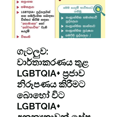
ගැටලුව:
වාර්තාකරණය තුළ
LGBTQIA+ ප්‍රජාව
නිරූපණය කිරීමට
බොහෝ විට
LGBTQIA+