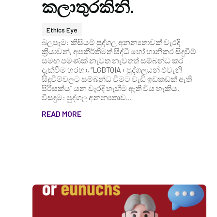
කලාතුරකිනි.
Ethics Eye
බලපෑම: කිසියම් පුද්ගල අනන්‍යතාවක් වැරදි
ක්‍රියාවන්, අපකීර්තිමත් සිද්ධි හෝ හානිකර සිදුවීම්
සමඟ පමණක් නැවත නැවතත් සම්බන්ධ කර
දැක්වීම හරහා, “LGBTQIA+ පුද්ගලයන් එවැනි
සිදුවීම්වලට සම්බන්ධ වීමට වැඩි ඉඩකඩක් ඇති
පිරිසක්ය” යන වැරදි හැඟීම ඇති විය හැකිය.
විසඳුම: පුද්ගල අනන්‍යතාව...
READ MORE