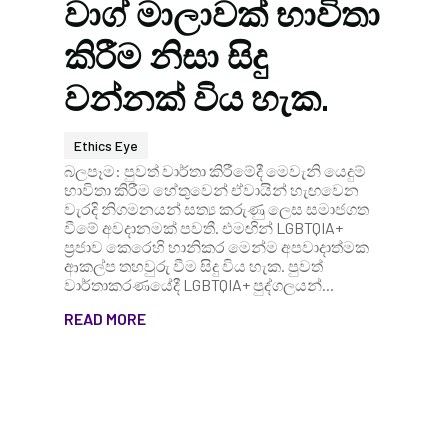
වාග් මාලාවක් භාවිතා
කිරීම නිසා සිදු
වන්නක් විය හැක.
Ethics Eye
බලපෑම: පුවත් වාර්තා කිරීමේදී මෙවැනි යෙදුම්
භාවිතා කිරීම හේතුවෙන් ඒවායින් හැඟවෙන
වැරදි නිගමනයන් සත්‍ය කරුණු ලෙස සමාජගත
වීමේ අවදානමක් පවතී. එමඟින් LGBTQIA+
ප්‍රජාව කෙරෙහි හානිකර මෙන්ම අපවාදාත්මක
ආකල්ප තහවුරු වීම සිදු විය හැක. පුවත්
වාර්තාකරණයේදී LGBTQIA+ පුද්ගලයන්...
READ MORE