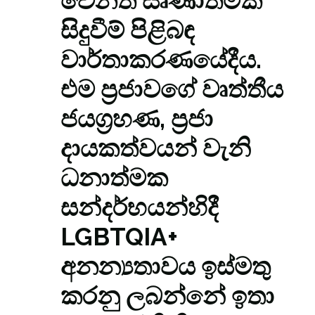
වෙනත් සෘණාත්මක
සිදුවීම් පිළිබඳ
වාර්තාකරණයේදීය.
එම ප්‍රජාවගේ වෘත්තීය
ජයග්‍රහණ, ප්‍රජා
දායකත්වයන් වැනි
ධනාත්මක
සන්දර්භයන්හිදී
LGBTQIA+
අනන්‍යතාවය ඉස්මතු
කරනු ලබන්නේ ඉතා