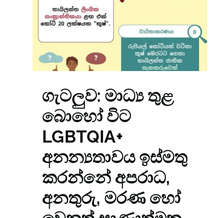
ගැටලුව: මාධ්‍ය තුළ
බොහෝ විට
LGBTQIA+
අනන්‍යතාවය ඉස්මතු
කරන්නේ අපරාධ,
අනතුරු, මරණ හෝ