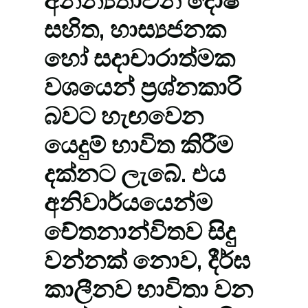
අනන්‍යතාවන් දෝෂ
සහිත, හාස්‍යජනක
හෝ සදාචාරාත්මක
වශයෙන් ප්‍රශ්නකාරි
බවට හැඟවෙන
යෙදුම් භාවිත කිරීම
දක්නට ලැබේ. එය
අනිවාර්යයෙන්ම
චේතනාන්විතව සිදු
වන්නක් නොව, දීර්ඝ
කාලීනව භාවිතා වන