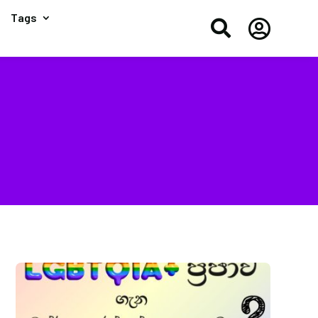
Tags

