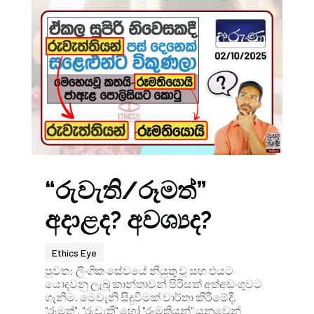
“රුවැති/රූමත්”
අදාළද? අවශ්‍යද?
Ethics Eye
පුවත: ලිංගික සේවයේ නියුතු වූ සහ එයට
යොදවනු ලැබූ කාන්තාවන් පිරිසක් අත්අඩංගුවට
ගැනීම. මෙවැනි සිදුවීමක් වාර්තා කිරීමේදී,
"රූමත්", "රුවැති" හෝ "රූමතියන්" යනුවෙන්