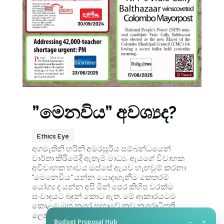
”මෙනවිය” අවශ්‍යද?
Ethics Eye
අගමැතිනි හරිනි අමරසූරිය සම්බන්ධයෙන්
වාර්තා කිරීමේදී ඇතැම් මාධ්‍ය, ඇයගේ විවාහක
අවිවාහක භාවය ඔස්සේ ඇයව හැඟවුම් කරනා
"මෙනෙවිය" යන්න යොදාගැනීම කෙතරම්
යෝග්‍ය ද යන්න අපි මින් පෙර කිහිප වරක්ම
සංවාදයට බඳුන් කොට ඇත. මේ ආකාරයටම
කොළඹ මහ නගර සභාවේ නව නගරාධිපති
ලෙස ව්‍රායි කැලී...
−
×
Budget Proposal Hub