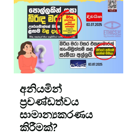
අනියමින්
ප්‍රචණ්ඩත්වය
සාමාන්‍යකරණය
කිරීමක්?