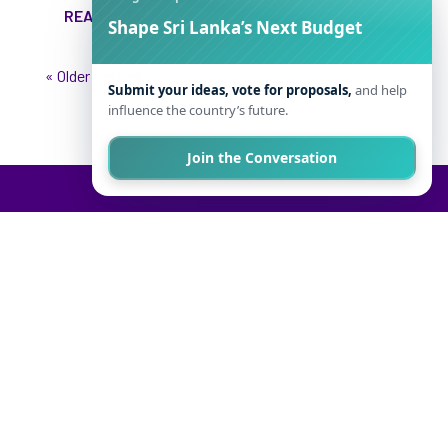
READ MORE
Shape Sri Lanka’s Next Budget
« Older Entries
Submit your ideas, vote for proposals,
and help
influence the country’s future.
Join the Conversation
Verité Media is the media research arm of Verité
Research, the
leading
independent, interdisciplinary
think tank in Sri Lanka
. Verité Research
also provides
strategic analysis and advice to governments,
international
organisations
and the private sector in
Asia.