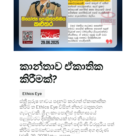
කාන්තාව ඒකාතික
කිරීමක්?
Ethics Eye
ස්ත්‍රී පුරුෂ භාවය පදනම් කරගත් ඒකාකෘතික
කිරීම් ත Ethics Eye විසින් නිතර මතුකරන
ගැටලුවකි. ශ්‍රී ලංකා පොලිස් ඉතිහාසයේ
පළමුවරට දිස්ත්‍රික්කයක් භාර නියෝජ්‍ය
පොලිස්පතිවරියක් ලෙසින් පද්මිණි වීරසූරිය පත්
කිරීම සම්බන්ධයෙන් ලියැවුනු සති අග අරුණ
(ජූනි. 29, 2025) තුළ, පහත...