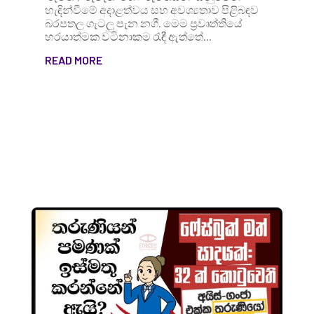
හැඳින්වීමේ අදාළත්වය සහ අවශ්‍යතාව පිළිබඳව
බරපතල ගැටලු පැන නගී. මෙම ප්‍රවෘත්තියේ
හරයාත්මක වටිනාකම රැඳී ඇත්තේ...
READ MORE