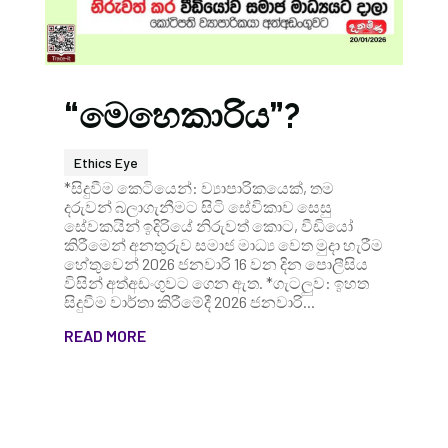
“මෙහෙකාරිය”?
Ethics Eye
*සිදුවීම කෙටියෙන්: ව්‍යාපාරිකයෙක්, තම
දරුවන් බලාගැනීමට සිටි සේවිකාව සෙසු
සේවකයින් ඉදිරියේ නිරුවත් කොට, වීඩියෝ
කිරීමෙන් අනතුරුව සමාජ මාධ්‍ය වෙත මුදා හැරීම
හේතුවෙන් 2026 ජනවාරි 16 වන දින පොලීසිය
විසින් අත්අඩංගුවට ගෙන ඇත. *ගැටලුව: ඉහත
සිදුවීම වාර්තා කිරීමේදී 2026 ජනවාරි...
READ MORE