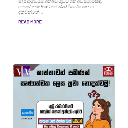
දෙපාර්ශවයම අත්අඩංගුවට ගත් අවස්ථාවකදී,
මෙසේ කාන්තාව පමණක් විශේෂ කොට
දක්වන්නේ...
READ MORE