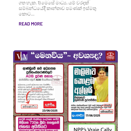
ගත හැක. 1) මෙසේ මාධ්‍ය, යම් වරදක්
සම්බන්ධයේදී කාන්තාව පමණක් ඉස්මතු
කොට...
READ MORE