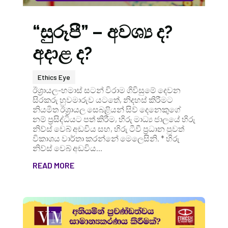
“සුරූපී” – අවශ්‍ය ද?
අදාළ ද?
Ethics Eye
ඊශ්‍රායල-හමාස් සටන් විරාම ගිවිසුමේ දෙවන
සිරකරු හුවමාරුව යටතේ, නිදහස් කිරීමට
නියමිත ඊශ්‍රායල සෙබළියන් සිව් දෙනෙකුගේ
නම් ප්‍රසිද්ධියට පත් කිරීම, හිරු මාධ්‍ය ජාලයේ හිරු
නිව්ස් වෙබ් අඩවිය සහ, හිරු ටීවී ප්‍රධාන පුවත්
විකාශය වාර්තා කරන්නේ මෙලෙසිනි. * හිරු
නිව්ස් වෙබ් අඩවිය...
READ MORE