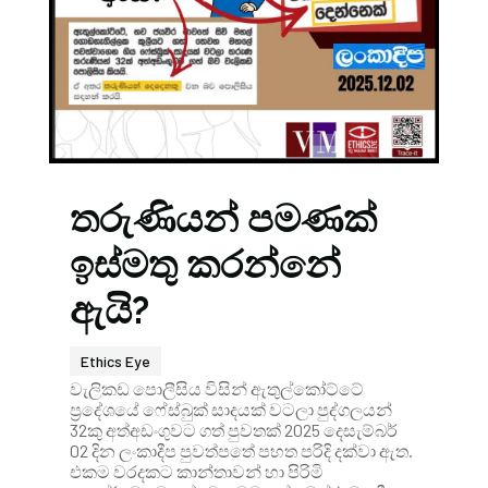
තරුණියන් පමණක්
ඉස්මතු කරන්නේ
ඇයි?
Ethics Eye
වැලිකඩ පොලීසිය විසින් ඇතුල්කෝට්ටේ
ප්‍රදේශයේ ෆේස්බුක් සාදයක් වටලා පුද්ගලයන්
32කු අත්අඩංගුවට ගත් පුවතක් 2025 දෙසැම්බර්
02 දින ලංකාදීප පුවත්පතේ පහත පරිදි දක්වා ඇත.
එකම වරදකට කාන්තාවන් හා පිරිමි