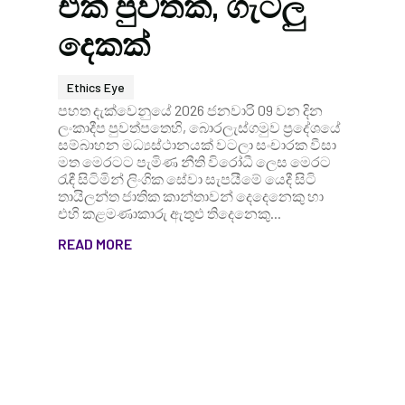
එක් පුවතක්, ගැටලු
දෙකක්
Ethics Eye
පහත දැක්වෙනුයේ 2026 ජනවාරි 09 වන දින
ලංකාදීප පුවත්පතෙහි, බොරලැස්ගමුව ප්‍රදේශයේ
සම්බාහන මධ්‍යස්ථානයක් වටලා සංචාරක වීසා
මත මෙරටට පැමිණ නීති විරෝධී ලෙස මෙරට
රැඳී සිටිමින් ලිංගික සේවා සැපයීමේ යෙදී සිටි
තායිලන්ත ජාතික කාන්තාවන් දෙදෙනෙකු හා
එහි කළමණාකාරු ඇතුළු තිදෙනෙකු...
READ MORE