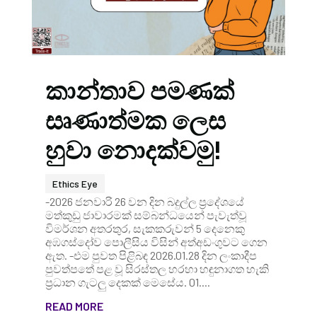
කාන්තාව පමණක්
සෘණාත්මක ලෙස
හුවා නොදක්වමු!
Ethics Eye
-2026 ජනවාරි 26 වන දින බදුල්ල ප්‍රදේශයේ
මත්කුඩු ජාවාරමක් සම්බන්ධයෙන් පැවැත්වූ
විමර්ශන අතරතුර, සැකකරුවන් 5 දෙනෙකු
අඹගස්දෝව පොලීසිය විසින් අත්අඩංගුවට ගෙන
ඇත. -එම පුවත පිළිබඳ 2026.01.28 දින ලංකාදීප
පුවත්පතේ පළ වූ සිරස්තල හරහා හඳුනාගත හැකි
ප්‍රධාන ගැටලු දෙකක් මෙසේය. 01....
READ MORE