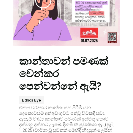
කාන්තාවන් පමණක්
වෙන්කර
පෙන්වන්නේ ඇයි?
Ethics Eye
එකම වරදකට කාන්තා සහ පිරිමි යන
දෙකොටසම අත්අඩංගුවට පත්වූ විටකදී පවා,
ඇතැම් මාධ්‍ය කාන්තාව පමණක් ඉස්මතු කොට
දක්වනු දක්නට ලැබේ. දිනමිණ පුවත්පත තුළ (ජූලි
1, 2025) වාර්තා වූ පුවතක් මෙහිදී නිදසුන් ලෙසින්