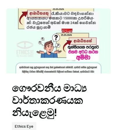
ගෞරවනීය මාධ්‍ය
වාර්තාකරණයක
නියැළෙමු!
Ethics Eye