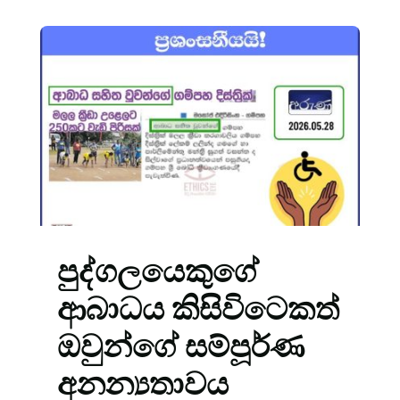
පුද්ගලයෙකුගේ
ආබාධය කිසිවිටෙකත්
ඔවුන්ගේ සම්පූර්ණ
අනන්‍යතාවය