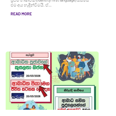
එම අය හැඳින්වීමයි. ඒ...
READ MORE