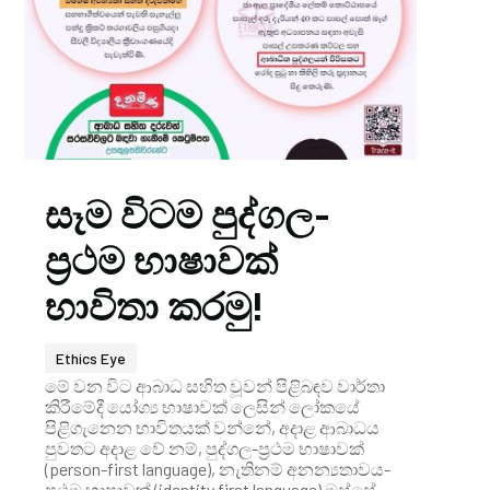
සෑම විටම පුද්ගල-
ප්‍රථම භාෂාවක්
භාවිතා කරමු!
Ethics Eye
මේ වන විට ආබාධ සහිත වූවන් පිළිබඳව වාර්තා
කිරීමේදී යෝග්‍ය භාෂාවක් ලෙසින් ලෝකයේ
පිළිගැනෙන භාවිතයක් වන්නේ, අදාළ ආබාධය
පුවතට අදාළ වේ නම්, පුද්ගල-ප්‍රථම භාෂාවක්
(person-first language), නැතිනම් අනන්‍යතාවය-
ප්‍රථම භාෂාවක් (identity first language) ඔස්සේ