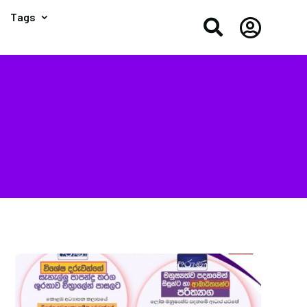
Tags

