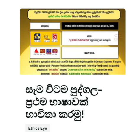
සෑම විටම පුද්ගල-
ප්‍රථම භාෂාවක්
භාවිතා කරමු!
Ethics Eye