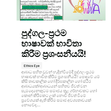
පුද්ගල-ප්‍රථම
භාෂාවක් භාවිතා
කිරීම ප්‍රශංසනීයයි!
Ethics Eye
ආබාධ සහිත වූවන් හැඳින්වීමේදී පුද්ගල-ප්‍රථම
භාෂාවක් භාවිත කිරීම ප්‍රශංසනීයයි! පොදුවේ යම්
කිසි තාවකාලික හෝ දීර්ඝකාලීන හෝ ස්ථිර
ආබාධයක්/ආබාධයන් සහිතව ජීවත් වන
සැමදෙනෙකුටම සමාජය තුළ ගර්හාවකට හෝ
කොන් කිරීමකට ලක් නොවී ජීවත් වීමේ
ප්‍රවේශයක් ඇති කිරීම සමාජ අවශ්‍යතාවයක්
නොවේද,...