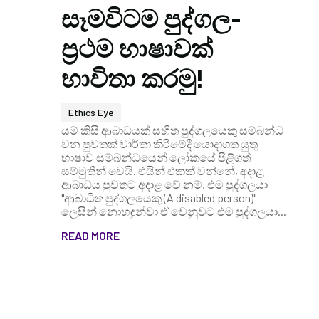
සෑමවිටම පුද්ගල-
ප්‍රථම භාෂාවක්
භාවිතා කරමු!
Ethics Eye
යම් කිසි ආබාධයක් සහිත පුද්ගලයෙකු සම්බන්ධ
වන පුවතක් වාර්තා කිරීමේදී යොදාගත යුතු
භාෂාව සම්බන්ධයෙන් ලෝකයේ පිළිගත්
සම්මුතීන් වෙයි. එයින් එකක් වන්නේ, අදාළ
ආබාධය පුවතට අදාළ වේ නම්, එම පුද්ගලයා
"ආබාධිත පුද්ගලයෙකු (A disabled person)"
ලෙසින් නොහඳුන්වා ඒ වෙනුවට එම පුද්ගලයා...
READ MORE