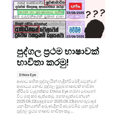
පුද්ගල ප්‍රථම භාෂාවක්
භාවිතා කරමු!
Ethics Eye
ආබාධ සහිත පුද්ගලයින් හැඳින්වීමේදී ඔවුන්ගේ
ආබාධය නොව පුද්ගල ප්‍රමුඛ භාෂාවක් භාවිතා
කිරීමේ වැදගත්කම Ethics Eye හරහා බොහෝ
විට මතු කර ඇත්තෙමු. පහත දැක්වෙන්නේ
2025.09.22(සඳුදා) සහ 2025.09.23(අඟහරුවාදා)
යන දිනයන්හි අරුණ,දිනමිණ,මව්බිම යන පුවත්
පුද්ගල ප්‍රථම භාෂාව භාවිතා කළ...