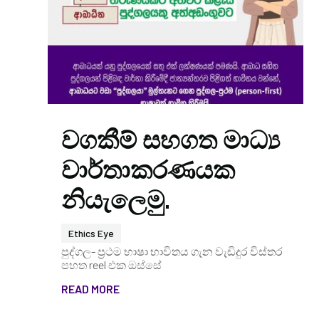
වගකීම් සහගත මාධ්‍ය
වාර්තාකරණයක
නියැලෙමු.
Ethics Eye
පුද්ගල- ප්‍රථම භාෂා භාවිතය ගැන වැඩිදුර විස්තර
පහත reel එක ඔස්සේ
READ MORE