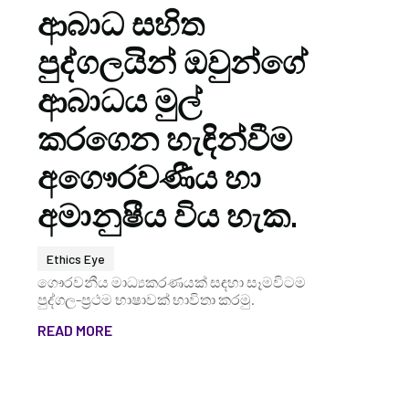
ආබාධ සහිත
පුද්ගලයින් ඔවුන්ගේ
ආබාධය මුල්
කරගෙන හැඳින්වීම
අගෞරවණීය හා
අමානුෂීය විය හැක.
Ethics Eye
ගෞරවනීය මාධ්‍යකරණයක් සඳහා සෑමවිටම
පුද්ගල-ප්‍රථම භාෂාවක් භාවිතා කරමු.
READ MORE