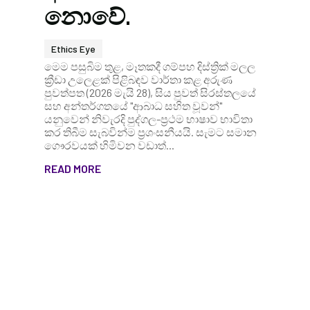
නොවේ.
Ethics Eye
මෙම පසුබිම තුළ, මෑතකදී ගම්පහ දිස්ත්‍රික් මලල
ක්‍රීඩා උලෙළක් පිළිබඳව වාර්තා කළ අරුණ
පුවත්පත (2026 මැයි 28), සිය පුවත් සිරස්තලයේ
සහ අන්තර්ගතයේ "ආබාධ සහිත වූවන්"
යනුවෙන් නිවැරදි පුද්ගල-ප්‍රථම භාෂාව භාවිතා
කර තිබීම සැබවින්ම ප්‍රශංසනීයයි. සැමට සමාන
ගෞරවයක් හිමිවන වඩාත්...
READ MORE