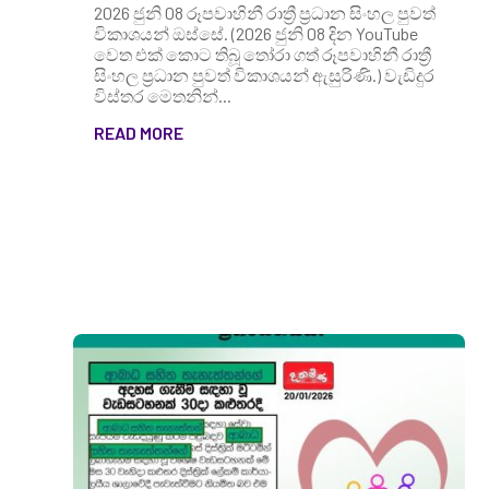
2026 ජුනි 08 රූපවාහිනී රාත්‍රී ප්‍රධාන සිංහල පුවත්
විකාශයන් ඔස්සේ. (2026 ජුනි 08 දින YouTube
වෙත එක් කොට තිබූ තෝරා ගත් රූපවාහිනී රාත්‍රී
සිංහල ප්‍රධාන පුවත් විකාශයන් ඇසුරිණි.) වැඩිදුර
විස්තර මෙතනින්...
READ MORE