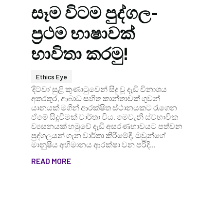
සෑම විටම පුද්ගල-
ප්‍රථම භාෂාවක්
භාවිතා කරමු!
Ethics Eye
‘දිට්වා’ සුළි කුණාටුවෙන් සිදු වූ දැඩි විනාශය
අතරතුර, ආබාධ සහිත කාන්තාවක් ගුවන්
යානයක් මගින් ආරක්ෂිත ස්ථානයකට රැගෙන
ඒමේ සිදුවීමක් වාර්තා විය. මෙවැනි ස්වභාවික
ව්‍යසනයක් හමුවේ දැඩි අසරණභාවයට පත්වන
පුද්ගලයන් ගැන වාර්තා කිරීමේදී, ඔවුන්ගේ
මානුෂීය අභිමානය ආරක්ෂා වන පරිදි...
READ MORE