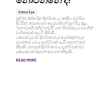
නොවන්නේ ද?
Ethics Eye
ජූලි 31, 2024 දින දිනමිණ, ලංකාදීප, මව්බිම,
දිවයින, අරුණ සහ අද පුවත්පත් මුල් පිටු තුළ,
“ජනාධිපති රනිල් තමයි” යන සිරස්තලය සමගින්
වාර්තාවක් පළ වී තිබිණි.
කෙසේ වුවත්, දිනමිණ හැර අනෙකුත් සෑම
පුවතකම මෙය දැන්වීමක් යැයි සඳහන් කර
තිබුණි. එනමුත් දිනමිණ එය දැන්වීමක් බව
කෙසේවත් සඳහන් කර නොතිබුණි.
READ MORE