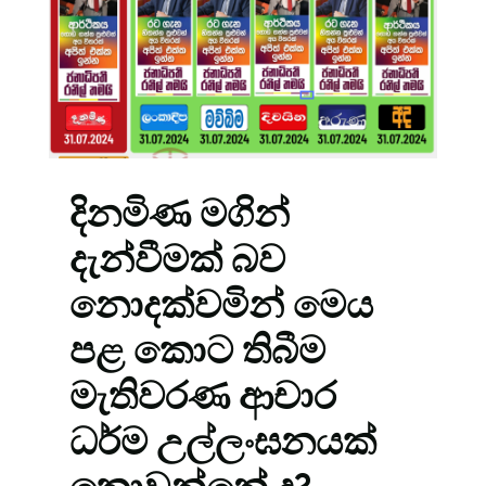
දිනමිණ මගින්
දැන්වීමක් බව
නොදක්වමින් මෙය
පළ කොට තිබීම
මැතිවරණ ආචාර
ධර්ම උල්ලංඝනයක්