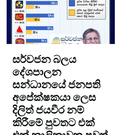
සර්වජන බලය
දේශපාලන
සන්ධානයේ ජනපති
අපේක්ෂකයා ලෙස
දිලිත් ජයවීර නම්
කිරීමේ පුවතට එක්