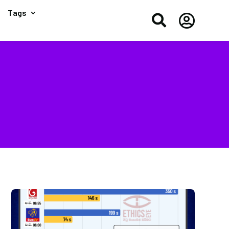
Tags

