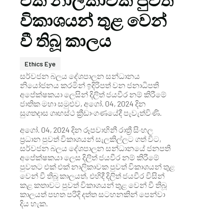
එක් නාලිකාවක පුවත්
විකාශයන් තුළ වෙන්
වී තිබූ කාලය
Ethics Eye
සර්වජන බලය දේශපාලන සන්ධානය
නියෝජනය කරමින් ඉදිරිපත් වන ජනාධිපති
අපේක්ෂකයා ලෙසින් දිලිත් ජයවීර නම් කිරීමේ
ජාතික මහා සමුළුව, අගෝ. 04, 2024 දින
සුගතදාස ගෘහස්ථ ක්‍රීඩාංගණයේදී පැවැත්විණි.
අගෝ. 04, 2024 දින රූපවාහිනී රාත්‍රී සිංහල
ප්‍රධාන පුවත් විකාශයන් සැලකිල්ලට ගත් විට,
සර්වජන බලය දේශපාලන සන්ධානයේ ජනපති
අපේක්ෂකයා ලෙස දිලිත් ජයවීර නම් කිරීමේ
පුවතට එක් එක් නාලිකාවක පුවත් විකාශයන් තුළ
වෙන් වී තිබූ කාලයත්, එහිදී දිලිත් ජයවීර විසින්
කළ කතාවට පුවත් විකාශයන් තුළ වෙන් වී තිබූ
කාලයත් පහත පරිදි දත්ත සටහනකින් පෙන්වා
දිය හැක.