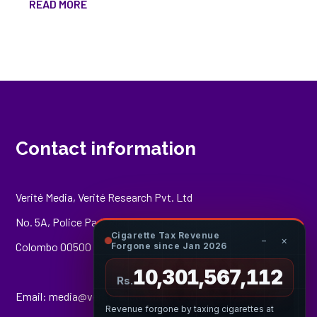
READ MORE
Contact information
Verité Media, Verité Research Pvt. Ltd
No. 5A, Police Park Place,
Cigarette Tax Revenue
−
×
Colombo 00500
Forgone since Jan 2026
10,301,567,438
Rs.
Email:
media@veriteresearch.org
Revenue forgone by taxing cigarettes at