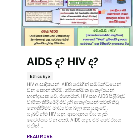
AIDS ද? HIV ද?
Ethics Eye
HIV ආසාදිතයන්, AIDS රෝගීන් සම්බන්ධයෙන්
වන කොන් කිරීම්, ගර්හාත්මක ආකල්පයන්
හානිදායක වේ. එහෙයින්, HIV සහ AIDS පිළිබඳව
වාර්තා කිරීමේදී එවැනි ආකල්පයන් තවත් තීව්‍ර
නොකිරීමට මාධ්‍ය වග බලා ගත යුතු වේ.
සැබවින්ම HIV යනු, ආසාදනය විය හැකි
වෛරසය වන අතර, AIDS යනු, එම වෛරසය
මඟින්...
READ MORE