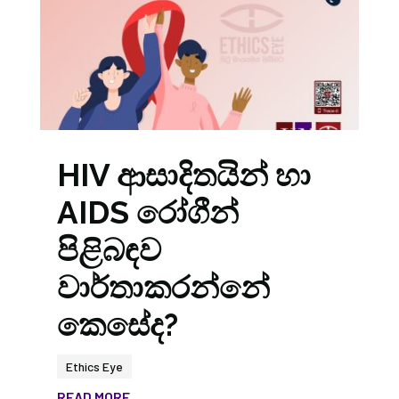
HIV ආසාදිතයින් හා
AIDS රෝගීන්
පිළිබඳව
වාර්තාකරන්නේ
කෙසේද?
Ethics Eye
READ MORE