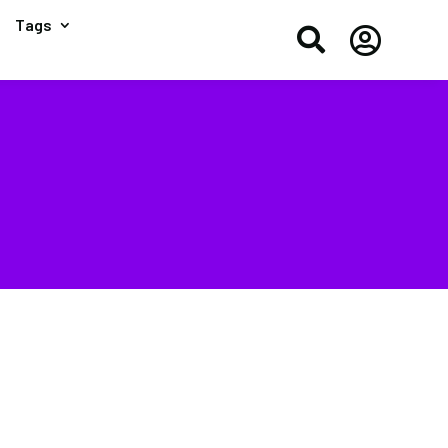
Tags

