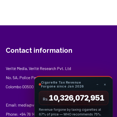
Contact information
Verité Media, Verité Research Pvt. Ltd
No. 5A, Police Park Place,
Cigarette Tax Revenue
−
×
Colombo 00500
Forgone since Jan 2026
10,326,073,221
Rs.
Email:
media@veriteresearch.org
Revenue forgone by taxing cigarettes at
Phone: +94 76 148 8544
67% of price — WHO recommends 75%.