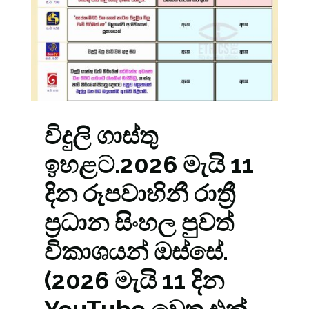
විදුලි ගාස්තු
ඉහළට.2026 මැයි 11
දින රූපවාහිනී රාත්‍රී
ප්‍රධාන සිංහල පුවත්
විකාශයන් ඔස්සේ.
(2026 මැයි 11 දින