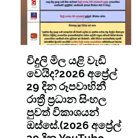
විදුලි මිල යළි වැඩි
වෙයිද?2026 අප්‍රේල්
29 දින රූපවාහිනී
රාත්‍රී ප්‍රධාන සිංහල
පුවත් විකාශයන්
ඔස්සේ.(2026 අප්‍රේල්