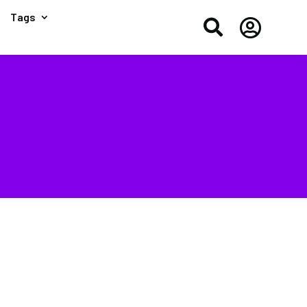
Tags

