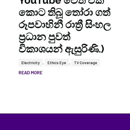
YouTube වෙත එක්
කොට තිබූ තෝරා ගත්
රූපවාහිනී රාත්‍රී සිංහල
ප්‍රධාන පුවත්
විකාශයන් ඇසුරිණි.)
Electricity
,
Ethics Eye
,
TV Coverage
READ MORE