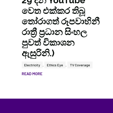
29 දින YouTube
වෙත එක්කර තිබූ
තෝරාගත් රූපවාහිනී
රාත්‍රී ප්‍රධාන සිංහල
පුවත් විකාශන
ඇසුරිනි.)
Electricity
,
Ethics Eye
,
TV Coverage
READ MORE