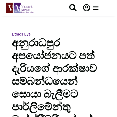


Ethics Eye
අනුරාධපුර
අපයෝජනයට පත්
දැරියගේ ආරක්ෂාව
සම්බන්ධයෙන්
සොයා බැලීමට
පාර්ලිමේන්තු