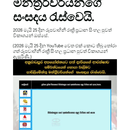
මන්ත්‍ර්‍රීවරියන්ගේ
සංසදය රැස්වෙයි.
2026 මැයි 25 දින රූපවාහිනී රාත්‍රී ප්‍රධාන සිංහල පුවත්
විකාශයන් ඔස්සේ.
(2026 මැයි 25 දින YouTube වෙත එක් කොට තිබූ තෝරා
ගත් රූපවාහිනී රාත්‍රී සිංහල ප්‍රධාන පුවත් විකාශයන්
ඇසුරිණි.)