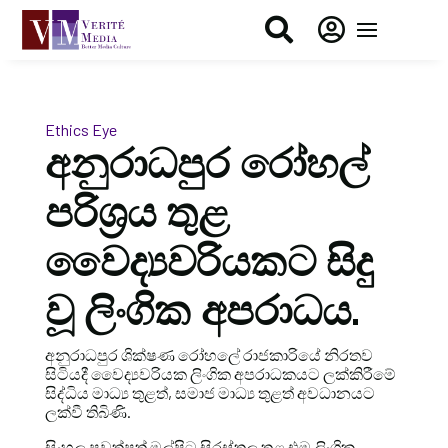


Ethics Eye
අනුරාධපුර රෝහල්
පරිශ්‍රය තුළ
වෛද්‍යවරියකට සිදු
වූ ලිංගික අපරාධය.
අනුරාධපුර ශික්ෂණ රෝහලේ රාජකාරියේ නිරතව
සිටියදී වෛද්‍යවරියක ලිංගික අපරාධකයට ලක්කිරීමේ
සිද්ධිය මාධ්‍ය තුළත්, සමාජ මාධ්‍ය තුළත් අවධානයට
ලක්වී තිබිණි.
සිංහල පුවත්පත් මුල්පිටු සිරස්තල තුළ එම ලිංගික