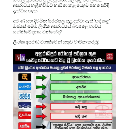
අපරාධය හැඳින්වීමට භාවිතා කළ යෙදුම් පහත පරිදි
දැක්විය හැක.
අරුණ සහ දිවයින සිරස්තල තුළ දක්වා ඇති “හදි කළ”
ඔස්සේ මෙම ලිංගික අපරාධයේ බරපතල භාවය
සන්නිවේදනය වන්නේද?
ලිංගික අපරාධ වගකීමෙන් යුතුව වාර්තා කරමු!