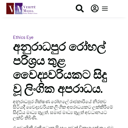


Ethics Eye
අනුරාධපුර රෝහල්
පරිශ්‍රය තුළ
වෛද්‍යවරියකට සිදු
වූ ලිංගික අපරාධය.
අනුරාධපුර ශික්ෂණ රෝහලේ රාජකාරියේ නිරතව
සිටියදී වෛද්‍යවරියක ලිංගික අපරාධයකට ලක්කිරීමේ
සිද්ධිය මාධ්‍ය තුළත්, සමාජ මාධ්‍ය තුළත් අවධානයට
ලක්වී තිබිණි.
රූපවාහිනී රාත්‍රී ප්‍රධාන සිංහල පුවත් විකාශයන් තුළ එම