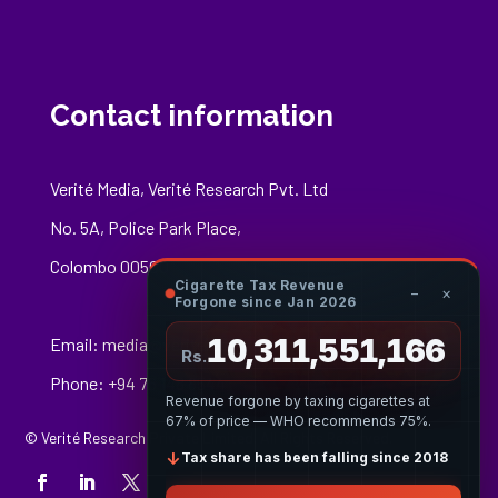
Contact information
Verité Media, Verité Research Pvt. Ltd
No. 5A, Police Park Place,
Colombo 00500
Cigarette Tax Revenue
−
×
Forgone since Jan 2026
10,311,551,379
Email:
media@veriteresearch.org
Rs.
Phone: +94 76 148 8544
Revenue forgone by taxing cigarettes at
67% of price — WHO recommends 75%.
© Verité Research Private Limited. All Rights Reserved.
↓
Tax share has been falling since 2018