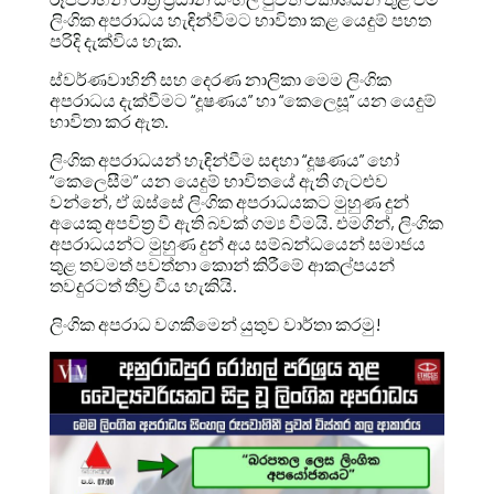
ලිංගික අපරාධය හැඳින්වීමට භාවිතා කළ යෙදුම් පහත
පරිදි දැක්විය හැක.
ස්වර්ණවාහිනී සහ දෙරණ නාලිකා මෙම ලිංගික
අපරාධය දැක්වීමට “දූෂණය” හා “කෙලෙසූ” යන යෙදුම්
භාවිතා කර ඇත.
ලිංගික අපරාධයන් හැඳින්වීම සඳහා “දූෂණය” හෝ
“කෙලෙසීම” යන යෙදුම් භාවිතයේ ඇති ගැටළුව
වන්නේ, ඒ ඔස්සේ ලිංගික අපරාධයකට මුහුණ දුන්
අයෙකු අපවිත්‍ර වී ඇති බවක් ගම්‍ය වීමයි. එමගින්, ලිංගික
අපරාධයන්ට මුහුණ දුන් අය සම්බන්ධයෙන් සමාජය
තුළ තවමත් පවත්නා කොන් කිරීමේ ආකල්පයන්
තවදුරටත් තීව්‍ර වීය හැකියි.
ලිංගික අපරාධ වගකීමෙන් යුතුව වාර්තා කරමු!