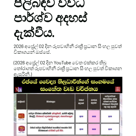
පිලිබඳව විවිධ
පාර්ශ්ව අදහස්
දැක්වීය.
2026 අප්‍රේල් 02 දින රූපවාහිනී රාත්‍රී ප්‍රධාන සිංහල පුවත්
විකාශයන් ඔස්සේ.
(2026 අප්‍රේල් 02 දින YouTube වෙත එක්කර තිබූ
තෝරාගත් රූපවාහිනී රාත්‍රී ප්‍රධාන සිංහල පුවත් විකාශන
ඇසුරිනි.)