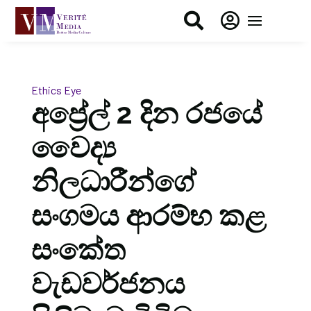


Ethics Eye
අප්‍රේල් 2 දින රජයේ
වෛද්‍ය
නිලධාරීන්ගේ
සංගමය ආරම්භ කළ
සංකේත
වැඩවර්ජනය