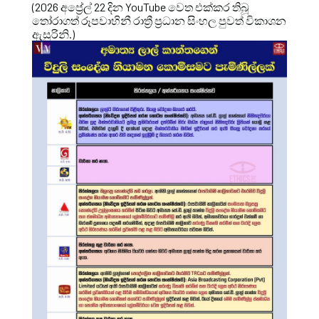
(2026 අප්‍රේල් 22 දින YouTube වෙත එක්කර තිබූ
තෝරාගත් රූපවාහිනී රාත්‍රී ප්‍රධාන සිංහල පුවත් විකාශන
ඇසුරිනි.)