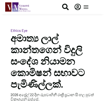


Ethics Eye
අමාත්‍ය ලාල්
කාන්තගෙන් විදුලි
සංදේශ නියාමන
කොමිෂන් සභාවට
පැමිණිල්ලක්.
2026 අප්‍රේල් 22 දින රූපවාහිනී රාත්‍රී ප්‍රධාන සිංහල පුවත්
විකාශයන් ඔස්සේ.