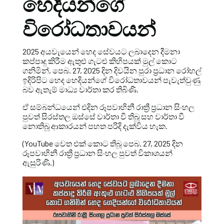
හෙදියන්ගේ
විරෝධතාවයන්
2025 අයවැයෙන් හෙද සේවයට ලබාදෙන දීමනා
කප්පාදු කිරීම ඇතුළු ගැටළු කිහිපයක් මුල් කොට
ගනිමින්, පෙබ. 27, 2025 දින දිවයින පුරා ප්‍රධාන රෝහල්
ඉදිරිපිට හෙද හෙදියන්ගේ විරෝධතාවයන් පැවැත්වුණු
බව ඇතැම් මාධ්‍ය වාර්තා කර තිබිණි.
ඒ සම්බන්ධයෙන් එදින රූපවාහිනී රාත්‍රී ප්‍රධාන සිංහල
පුවත් සිරස්තල ඔස්සේ වාර්තා වී තිබූ සහ වාර්තා වී
නොතිබූ ආකාරයන් පහත පරිදි දැක්විය හැක.
(YouTube වෙත එක් කොට තිබූ පෙබ. 27, 2025 දින
රූපවාහිනී රාත්‍රී ප්‍රධාන සිංහල පුවත් විකාශයන්
ඇසුරිණි.)