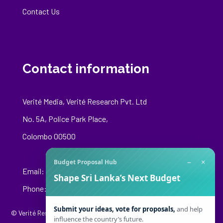
Contact Us
Contact information
Verité Media, Verité Research Pvt. Ltd
No. 5A, Police Park Place,
Colombo 00500
−
×
Budget Proposal Hub
Email:
media@veriteresearch.org
Shape Sri Lanka’s Next Budget
Phone: +94 76 148 8544
Submit your ideas, vote for proposals,
and help
© Verité Research Private Limited. All Rights Reserved.
influence the country’s future.