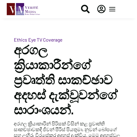


Ethics Eye
TV Coverage
අරගල
ක්‍රියාකාරීන්ගේ
ප්‍රවෘත්ති සාකච්ඡාව
අදහස් දැක්වූවන්ගේ
සාරාංශයන්.
අරගල ක්‍රියාකාරීන් පිරිසක් විසින් කළ ප්‍රවෘත්ති
සාකච්ඡාවකදී ජීවන් පීරිස් පියතුමා, නුවන් බෝපගේ
සහ ලහිරු වීරසේකර අදහස් දැක්විය. මෙම අදහස්වල