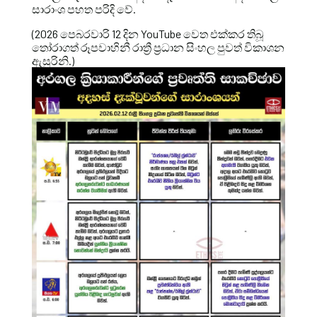
සාරාංශ පහත පරිදි වේ.
(2026 පෙබරවාරි 12 දින YouTube වෙත එක්කර තිබූ
තෝරාගත් රූපවාහිනී රාත්‍රී ප්‍රධාන සිංහල පුවත් විකාශන
ඇසුරිනි.)