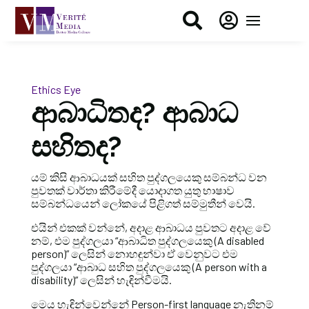


Ethics Eye
ආබාධිතද? ආබාධ
සහිතද?
යම් කිසි ආබාධයක් සහිත පුද්ගලයෙකු සම්බන්ධ වන
පුවතක් වාර්තා කිරීමේදී යොදාගත යුතු භාෂාව
සම්බන්ධයෙන් ලෝකයේ පිළිගත් සම්මුතීන් වෙයි.
එයින් එකක් වන්නේ, අදාළ ආබාධය පුවතට අදාළ වේ
නම්, එම පුද්ගලයා “ආබාධිත පුද්ගලයෙකු (A disabled
person)” ලෙසින් නොහඳුන්වා ඒ වෙනුවට එම
පුද්ගලයා “ආබාධ සහිත පුද්ගලයෙකු (A person with a
disability)” ලෙසින් හැඳින්වීමයි.
මෙය හැඳින්වෙන්නේ Person-first language නැතිනම්