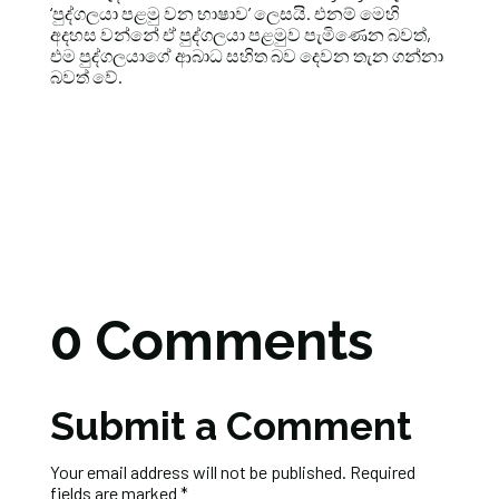
‘පුද්ගලයා පළමු වන භාෂාව’ ලෙසයි. එනම් මෙහි
අදහස වන්නේ ඒ පුද්ගලයා පළමුව පැමිණෙන බවත්,
එම පුද්ගලයාගේ ආබාධ සහිත බව දෙවන තැන ගන්නා
බවත් වේ.
0 Comments
Submit a Comment
Your email address will not be published.
Required
fields are marked
*