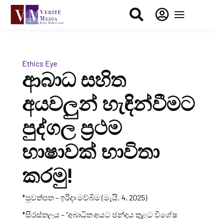


Ethics Eye
ආබාධ සහිත
අයවලුන් හැඳින්වීමට
පුද්ගල ප්‍රථම
භාෂාවක් භාවිතා
කරමු!
*පුවත්පත – ඉරිදා මව්බිම (මැයි. 4, 2025)
*සිරස්තලය – “අබාධිත අයට ඡන්දය තුළට විශේෂ