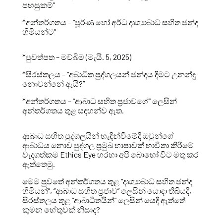
පහසුකම්”
*අන්තර්ගතය – “පූර්ණ හෝ අර්ධ දෘශ්‍යාබාධ සහිත ඡන්ද
හිමියන්ට”
*පුවත්පත – මව්බිම (මැයි. 5, 2025)
*සිරස්තලය – “අබාධිත පුද්ගලයන් ඡන්දය දීමට උනන්දු
නොවන්නේ ඇයි?”
*අන්තර්ගතය – “ආබාධ සහිත ප්‍රජාවගේ” ලෙසින්
අන්තර්ගතය තුළ සඳහන්ව ඇත.
ආබාධ සහිත පුද්ගලයින් හැඳින්වීමේදී ඔවුන්ගේ
ආබාධය නොව පුද්ගල ප්‍රමුඛ භාෂාවක් භාවිතා කිරීමේ
වැදගත්කම Ethics Eye හරහා අපි බොහෝ විට මතු කර
ඇත්තෙමු.
මෙම පුවතේ අන්තර්ගතය තුළ “දෘශ්‍යාබාධ සහිත ඡන්ද
හිමියන්”, “ආබාධ සහිත ප්‍රජාව” ලෙසින් යොදා තිබියදී,
සිරස්තලය තුළ “ආබාධිතයින්” ලෙසින් යෙදී ඇත්තේ
කුමන හේතුවක් නිසාද?