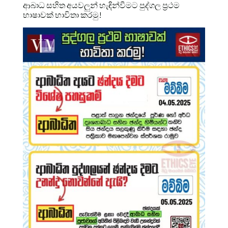
ආබාධ සහිත අයවලුන් හැඳින්වීමට පුද්ගල ප්‍රථම
භාෂාවක් භාවිතා කරමු!