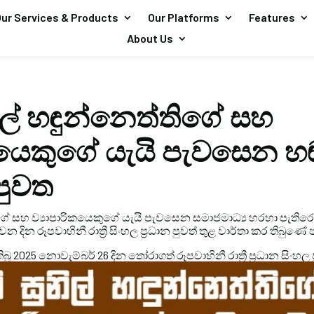
ur Services & Products
Our Platforms
Features
About Us
ිල් හඳුන්නෙත්තිගේ සහ
ිකයෙකුගේ යැයි පැවසෙන 
පුවත
ිගේ සහ ව්‍යාපාරිකයෙකුගේ යැයි පැවසෙන සමාජමාධ්‍ය හරහා පැත
 දින රූපවාහිනී රාත්‍රී සිංහල ප්‍රධාන පුවත් තුළ වාර්තා කර තිබුණේ 
 2025 නොවැම්බර් 26 දින තෝරාගත් රූපවාහිනී රාත්‍රී ප්‍රධාන සිංහල 