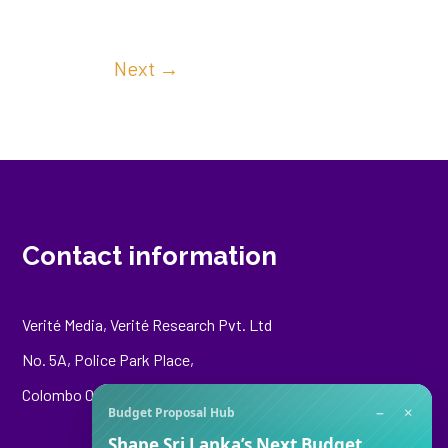
Next
→
Contact information
Verité Media, Verité Research Pvt. Ltd
No. 5A, Police Park Place,
Colombo 00500
−
×
Budget Proposal Hub
Shape Sri Lanka’s Next Budget