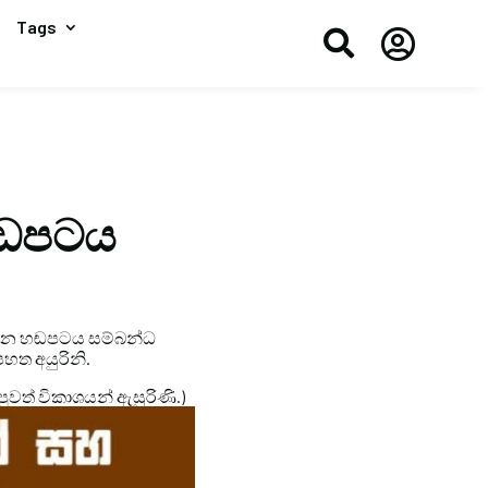
Tags


හඬපටය
ිරෙන හඬපටය සම්බන්ධ
පහත අයුරිනි.
පුවත් විකාශයන් ඇසුරිණි.)