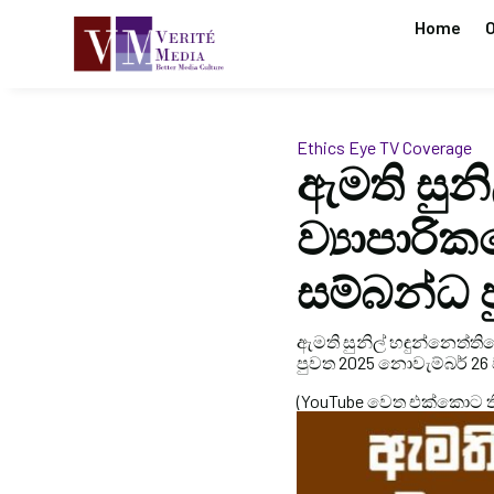
Home
O
Ethics Eye
TV Coverage
ඇමති සුන
ව්‍යාපාර
සම්බන්ධ 
ඇමති සුනිල් හඳුන්නෙත්ත
පුවත 2025 නොවැම්බර් 26 වන
(YouTube වෙත එක්කොට තිබූ