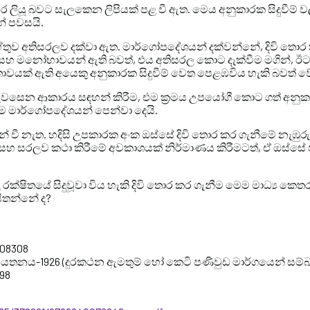
ර ලියූ බවට සැලකෙන ලිපියක් පළ වී ඇත. මෙය අනුකාරක සිදුවීම් ව
් පවසයි.
ේතුව අතිසරලව දක්වා ඇත. මාර්ගෝපදේශයන් දක්වන්නේ, දිවි තොර
 සහ මනෝභාවයන් ඇති බවත්, එය අතිසරල කොට දැක්වීම මගින්, ඊට ස
වයක් ඇති අයෙකු අනුකාරක සිදුවීම් වෙත පෙළඹවිය හැකි බවත් ව
පැවසෙන ආකාරය සඳහන් කිරීම, එම ක්‍රමය උපයෝගී කොට ගත් අනුකා
 මෙම මාර්ගෝපදේශයන් පෙන්වා දෙයි.
න් වී නැත. හදිසි උපකාරක අංක ඔස්සේ දිවි තොර කර ගැනීමේ නැඹ
 සරලව කථා කිරීමේ අවකාශයක් නිර්මාණය කිරීමටත්, ඒ ඔස්සේ ජ
ක්ෂිතයේ සිදුවූවා විය හැකි දිවි තොර කර ගැනීම මෙම මාධ්‍ය කෙතර
ිතන්නේ ද?
7308308
ආයතනය-1926 (දුරකථන ඇමතුම් හෝ කෙටි පණිවුඩ මාර්ගයෙන් සම
898