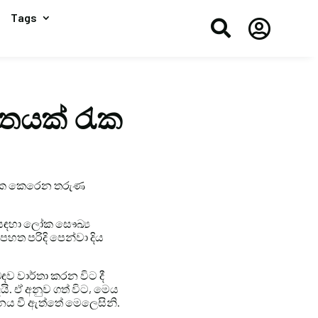
Tags


ිතයක් රැක
ි සැක කෙරෙන තරුණ
ම සඳහා ලෝක සෞඛ්‍ය
පහත පරිදි පෙන්වා දිය
ව වාර්තා කරන විට දී
. ඒ අනුව ගත් විට, මෙය
ඝනය වී ඇත්තේ මෙලෙසිනි.