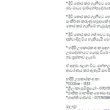
* දිවි තොර කර ගැනීමට පෙ
බව මාධ්‍ය මාර්ගෝපදේශයන
* දිවි තොර කර ගැනීමට හ
සංකීර්ණ කරුණු සමුදායක්
තොර කර ගැනීමේ නැඹුරුතා
* දිවි තොර කර ගත් බවට 
දක්වා දිගු විය හැකියැයි
* හදිසි උපකාරක අංක සඳහ
උපදේශනයට යොමු වීමේ සහ
ඉඩ ප්‍රස්තාව ලැබේ.
ඒ අනුව බලන විට, පන්නල ර
ආවරණය කර ඇතැයි ඔබ ස
හදිසි උපකාරක අංක:
*CCCline – 1333
*ශ්‍රී ලංකා සුමිත්‍රයෝ – 070
*ජාතික මානසික සෞඛ්‍ය 
*ශාන්ති මාර්ගම් – 0717639
මූලාශ්‍ර: