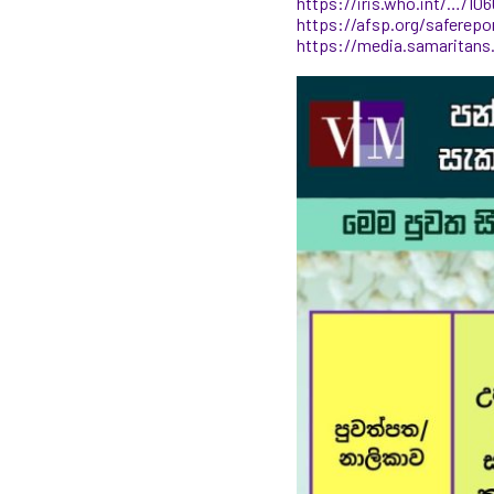
https://iris.who.int/…/1
https://afsp.org/saferepo
https://media.samaritans