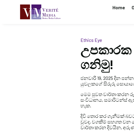
Home
O
Ethics Eye
උපකාරක අ
ගනිමු!
ජනවාරි 19, 2025 දින පන්
යුවලකගේ සිරුරු සොයාගෙ
මෙම පුවත වාර්තා කරන රූපව
සංවිධානය, සමාරිටන්ස් ඇත
හැක.
දිවි තොර කර ගැනීමක් බවට
වුවද, වගකීම් සහගත වන ල
වාර්තා කරන දිවයින, අරුණ