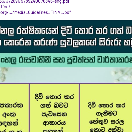
0665/372691/9789240076846-eng.pdf
rting/
.org/…/Media_Guidelines_FINAL.pdf