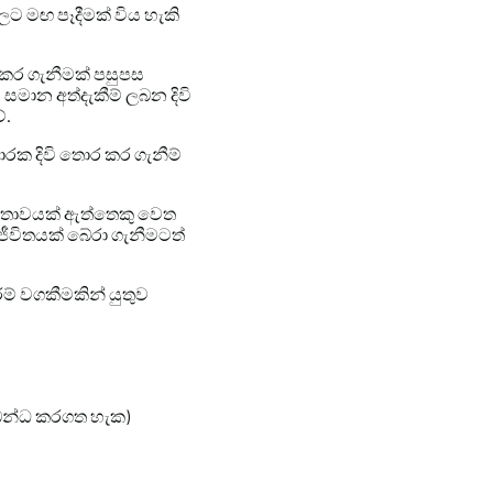
ලට මඟ පෑදීමක් විය හැකි
 කර ගැනීමක් පසුපස
මාන අත්දැකීම් ලබන දිවි
ේ.
රක දිවි තොර කර ගැනීම්
ුරුතාවයක් ඇත්තෙකු වෙත
ීවිතයක් බේරා ගැනීමටත්
ම් වගකීමකින් යුතුව
්බන්ධ කරගත හැක)