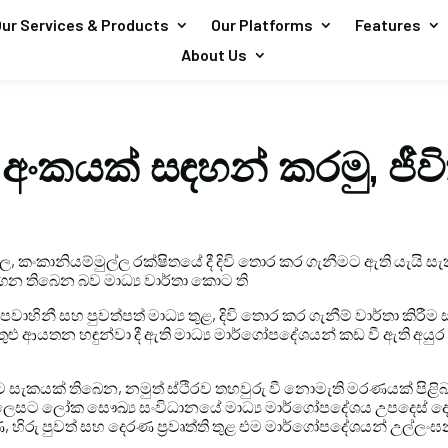
ur Services & Products
Our Platforms
Features
About Us
ංකයක් සඳහන් කරමු, ජීව
නල, කංකානියම්මුල්ල රක්ෂිතයේ දී දිවි තොර කර ගැනීමට ඇති යැය
න තිබෙන බව මාධ්‍ය වාර්තා කොට ති
ාහිනී සහ පුවත්පත් මාධ්‍ය තුළ, දිවි තොර කර ගැනීම් වාර්තා කිරී
ුළු ආයතන හඳුන්වා දී ඇති මාධ්‍ය මාර්ගෝපදේශයන් කඩ වී ඇති අයුර 
 සැකයක් තිබෙන, නමුත් ස්ථිරව තහවුරු වී නොමැති මරණයක් පිළිබඳ
ෙසට ලෝක සෞඛ්‍ය සංවිධානයේ මාධ්‍ය මාර්ගෝපදේශය උපදෙස් දෙයි
, හිරු පුවත් සහ දෙරණ ප්‍රවෘත්ති තුළ එම මාර්ගෝපදේශයන් උල්ලං