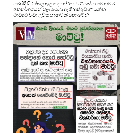
මෙහිදී සිරස්තල තුළ සඳහන් “මාට්ටු” යන්න වෙනුවට
අන්තර්ගතයන් තුළ යොදා ඇති “අත්අඩංගු” යන්න
මාධ්‍යට වඩා උචිත භාෂාවක් නොවේද?