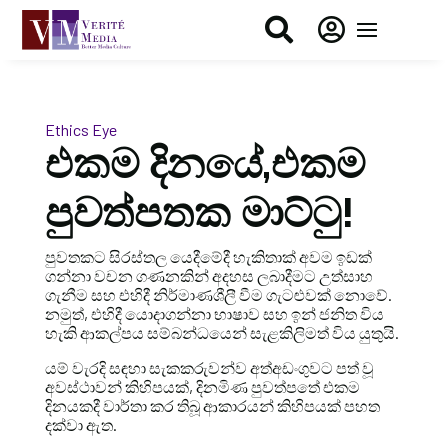


Ethics Eye
එකම දිනයේ,එකම
පුවත්පතක මාට්ටු!
පුවතකට සිරස්තල යෙදීමේදී හැකිතාක් අවම ඉඩක්
ගන්නා වචන ගණනකින් අදහස ලබාදීමට උත්සාහ
ගැනීම සහ එහිදී නිර්මාණශීලී වීම ගැටළුවක් නොවේ.
නමුත්, එහිදී යොදාගන්නා භාෂාව සහ ඉන් ජනිත විය
හැකි ආකල්පය සම්බන්ධයෙන් සැළකිලිමත් විය යුතුයි.
යම් වැරදි සඳහා සැකකරුවන්ව අත්අඩංගුවට පත් වූ
අවස්ථාවන් කිහිපයක්, දිනමිණ පුවත්පතේ එකම
දිනයකදී වාර්තා කර තිබූ ආකාරයන් කිහිපයක් පහත
දක්වා ඇත.