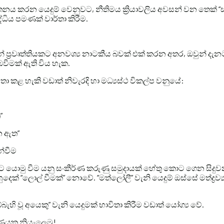
ාතනය කරන යෙදුම් වෙනුවට, නීතිමය ක්‍රියාවලිය අවසන් වන තෙක් “ස
්ධිය පමණක් වාර්තා කිරීම.
ෙන් ප්‍රවෘත්තියකට අනවශ්‍ය නාටකීය බවක් එක් කරන අතර, ඔවුන් ද
වීමක් ඇති විය හැක.
තා කළ හැකි වඩාත් නිවැරදි හා මධ්‍යස්ථ විකල්ප වනුයේ:
”
න ඇත”
න්වීම
විතයට යොමු වීම යනු සංකීර්ණ කරුණු සමුදායක් හේතු කොට ගෙන සිදු
ුදෙක් “ලොල් වීමක්” නොවේ. “මත්ලෝලී” වැනි යෙදුම් ඔස්සේ මත්ද්‍රව
ඇබ්බැහි වූ අයෙකු” වැනි යෙදුමක් භාවිතා කිරීම වඩාත් යෝග්‍ය වේ.
ණයක නියැලෙමු!