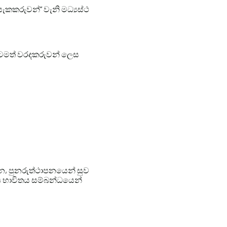
ැකකරුවන්” වැනි මධ්‍යස්ථ
ැනටමත් වරදකරුවන් ලෙස
වන, පුනරුත්ථාපනයෙන් සුව
්‍ය භාවිතය සම්බන්ධයෙන්