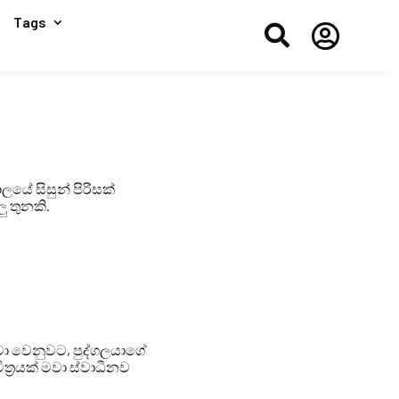
Tags


ලයේ සිසුන් පිරිසක්
ු තුනකි.
නවා වෙනුවට, පුද්ගලයාගේ
ත්‍රයක් මවා ස්වාධීනව