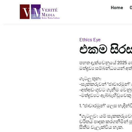
Home
O
Ethics Eye
එකම සිරස
පහත දැක්වෙනුයේ 2025 නොව
මත්ද්‍රව්‍ය සම්බන්ධයෙන් අ
ගැටලු තුන:
-සැකකරුවන් “ජාවාරමුන්” 
-අත්අඩංගුවට ගැනීම වෙනුව
-මත්ද්‍රව්‍යට ඇබ්බැහිවූවෙ
1. “ජාවාරමුන්” ලෙස හැඳින්
*ගැටලුව: යම් සැකකරුවෙකු
චරිතය පාදක කරගනිමින් පූ
සිතීම වැලැක්විය හැක.