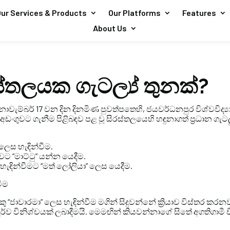
ur Services & Products
Our Platforms
Features
About Us
්තලයක ගැටල්‍ය් තුනක්?
ැම්බර් 17 වන දින දිනමිණ පුවත්පතෙහි, ජයවර්ධනපුර විශ්වවිද්‍යා
ත්අඩංගුවට ගැනීම පිළිබඳව පළ වූ සිරස්තලයෙහි හඳුනාගත් ප්‍රධාන ගැටල
ලෙස හැඳින්වීම.
ට “මාට්ටු” යන්න යෙදීම.
කු හැඳින්වීමට “මත් ලෝලියා” ලෙස යෙදීම.
වීම
 “ජාවාරමා” ලෙස හැඳින්වීම මගින් සිදුවන්නේ ක්‍රියාව විස්තර කර
ර්ව විනිශ්චයක් ලබාදීමයි. මෙමඟින් කියවන්නාගේ සිතේ අගතිගාමී චි