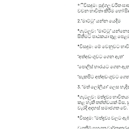
*ිවිසඳුම: පුද්ගල චරිත ඝ
වචන භාවිතා කිරීම හෝ සිද
2.”මාට්ටු” යන්න යෙදීම
*ගැටලුව: “මාට්ටු” යන්න
සිතීමට පාඨකයා තුළ පෙළඹ
*විසඳුම: මේ වෙනුවට භාවි
“අත්අඩංගුවට ගෙන ඇත”
“පොලිස් භාරයට ගෙන ඇත
“සැකපිට අත්අඩංගුවට ගෙ
3. “මත් ලෝලියා” ලෙස හැඳි
*ගැටලුව: මත්ද්‍රව්‍ය භා
කළ හැකි තත්ත්වයක් මිස, හ
වැරදි අදහස් සමාජගත වේ.
*විසඳුම: “මත්ද්‍රව්‍ය වලට 
වගකීම් සහගත වාර්තාකර