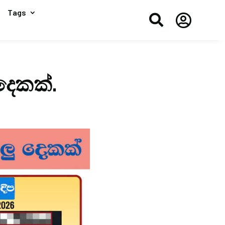
Tags


දෙකක්.