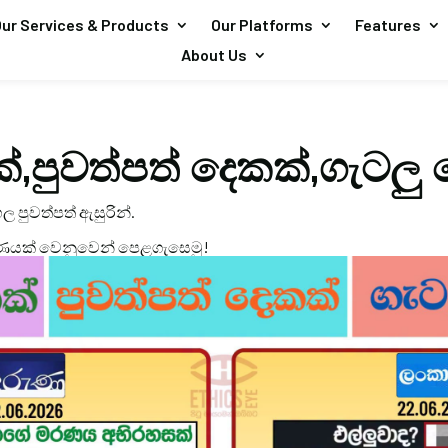
ur Services & Products
Our Platforms
Features
About Us
්,පුවත්පත් දෙකක්,ගැටලු 
ල පුවත්පත් ඇසුරින්.
ණයක් වෙනුවෙන් පෙළගැසෙමු!