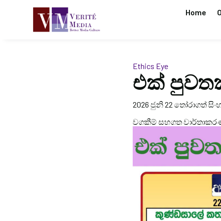
Home
O
Ethics Eye
එක් පුවතක
2026 ජුනි 22 තෝරාගත් සිංහ
වගකීම් සහගත වාර්තාකර