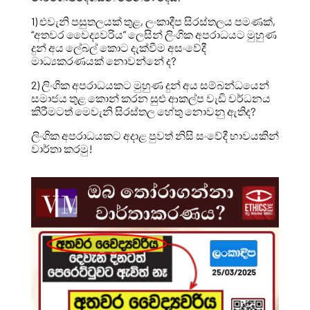
1) එවැනි පසුතලයක් තුළ, ලංකාදීප සිරස්තලය පමණක්,
“අතවර වෛද්‍යවරිය” ලෙසින් ලිංගික අපරාධයට මුහුණ
දුන් අය ලේබල් කොට දැක්වීම අසංවේදී
මාධ්‍යකරණයක් නොවන්නේ ද?
2) ලිංගික අපරාධයකට මුහුණ දුන් අය සම්බන්ධයෙන්
සමාජය තුළ කොන් කරන සුළු ආකල්ප වැඩි වර්ධනය
කිරීමටත් මෙවැනි සිරස්තල හේතු නොවනු ඇතිද?
ලිංගික අපරාධයකට අදාළ පුවත් නිසි සංවේදී භාවයකින්
වාර්තා කරමු!