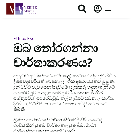


Ethics Eye
ඔබ තෝරගන්නා
වාර්තාකරණය?
අනුරාධපුර ශික්ෂණ රෝහලේ සේවයේ නියුතුව සිටිය
දී වෛද්‍යවරියක් බරපතළ ලිංගික අපරාධයකට මුහුණ
දුන් බවට පැවසෙන සිදුවීමේ සැකකරු හඳුනාගැනීමේ
පෙරෙට්ටුවට අදාළ වෛද්‍යවරිය නොපැමිණීම
හේතුවෙන් පෙරෙට්ටුව කල් තැබීමේ පුවත, ලංකාදීප,
දිවයින, මව්බිම සහ අරුණ පහත පරිදි වාර්තා කර
තිබිණි.
ලිංගික අපරාධයක් වාර්තා කිරීමේදී නිසි සංවේදී
භාවයකින් යුතුව වාර්තා කළ යුතු බව, මාධ්‍ය
මාර්ගෝපදේශයන් පෙන්වා දෙයි.