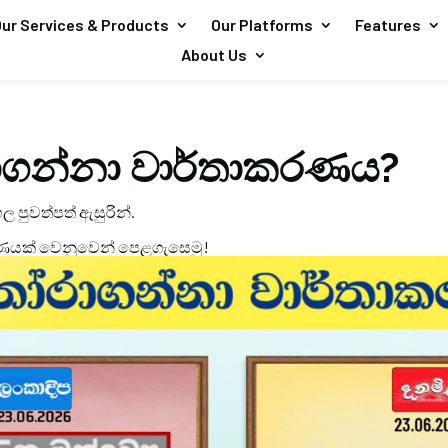
ur Services & Products
Our Platforms
Features
About Us
ගන්නා වාර්තාකරණය?
ල පුවත්පත් ඇසුරින්.
ණයක් වෙනුවෙන් පෙළගැසෙමු!