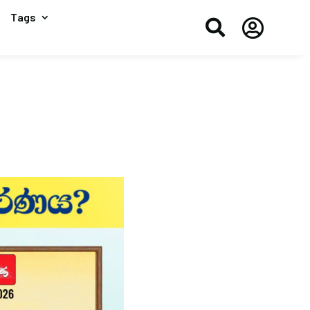
Tags

