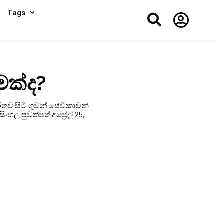
Tags


මක්ද?
ව සිටි ගුවන් සේවිකාවන්
හල පුවත්පත් අප්‍රේල් 25,