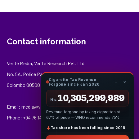
Contact information
Verité Media, Verité Research Pvt. Ltd
No. 5A, Police Park Place,
Cigarette Tax Revenue
−
×
Colombo 00500
Forgone since Jan 2026
10,305,300,207
Rs.
Email:
media@veriteresearch.org
Revenue forgone by taxing cigarettes at
Phone: +94 76 148 8544
67% of price — WHO recommends 75%.
↓
Tax share has been falling since 2018