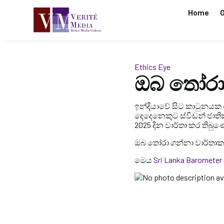
Home
O
Ethics Eye
ඔබ තෝරා
ඉන්දියාවේ සිට කාටුනයක
දෙදෙනෙකුට ස්වීඩන් ජාතික 
2025 දින වාර්තා කර තිබ
ඔබ තෝරා ගන්නා වාර්තා
මෙය
Sri Lanka Barometer