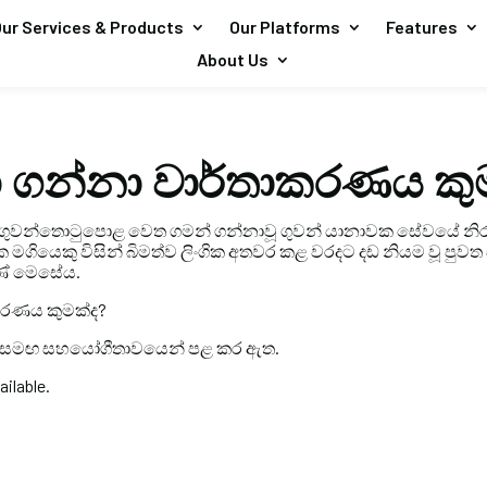
ur Services & Products
Our Platforms
Features
About Us
 ගන්නා වාර්තාකරණය කු
 ගුවන්තොටුපොළ වෙත ගමන් ගන්නාවූ ගුවන් යානාවක සේවයේ නිරත
මගියෙකු විසින් බිමත්ව ලිංගික අතවර කළ වරදට දඩ නියම වූ පුවත සිං
ුණේ මෙසේය.
කරණය කුමක්ද?
සමඟ සහයෝගීතාවයෙන් පළ කර ඇත.