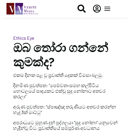


Ethics Eye
ඔබ තෝරා ගන්නේ
කුමක්ද?
එකම දිනක පළ වූ ප්‍රවෘත්ති දෙකක් විමසා බලමු.
දිනමිණ පුවත්පත: “පෙම්වතා සමඟ කල්පිටිය
හොටලයේ සාදයකට එක්වූ සුදු නෝනාට අතවර
කරලා”
අරුණ පුවත්පත: “ස්පාඤ්ඤ තරුණියට අතවර කරන්න
හැදූ 3ක් මාට්ටු”
අපරාධයට මුහුණ දුන් පුද්ගලයා “සුදු නෝනා” යනුවෙන්
හැඳින්වූ විට, ප්‍රවෘත්තියේ සම්පූර්ණ අවධානය