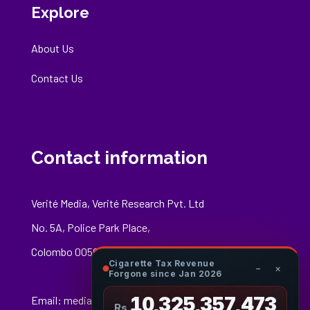
Explore
About Us
Contact Us
Contact information
Verité Media, Verité Research Pvt. Ltd
No. 5A, Police Park Place,
Colombo 00500
Cigarette Tax Revenue
−
×
Forgone since Jan 2026
10,325,357,630
Email:
media@veriteresearch.org
Rs.