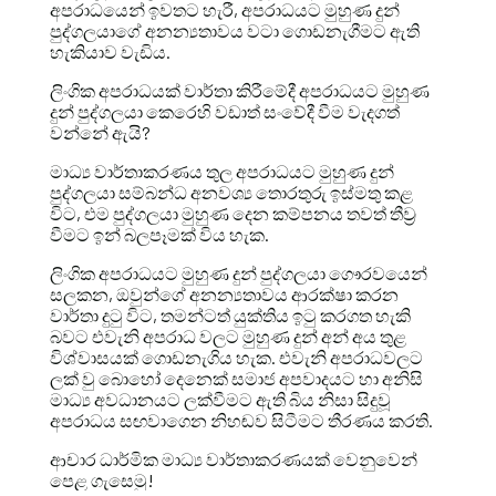
අපරාධයෙන් ඉවතට හැරී, අපරාධයට මුහුණ දුන්
පුද්ගලයාගේ අනන්‍යතාවය වටා ගොඩනැගීමට ඇති
හැකියාව වැඩිය.
ලිංගික අපරාධයක් වාර්තා කිරීමේදී අපරාධයට මුහුණ
දුන් පුද්ගලයා කෙරෙහි වඩාත් සංවේදී වීම වැදගත්
වන්නේ ඇයි?
මාධ්‍ය වාර්තාකරණය තුල අපරාධයට මුහුණ දුන්
පුද්ගලයා සම්බන්ධ අනවශ්‍ය තොරතුරු ඉස්මතු කළ
විට, එම පුද්ගලයා මුහුණ දෙන කම්පනය තවත් තීව්‍ර
වීමට ඉන් බලපෑමක් විය හැක.
ලිංගික අපරාධයට මුහුණ දුන් පුද්ගලයා ගෞරවයෙන්
සලකන, ඔවුන්ගේ අනන්‍යතාවය ආරක්ෂා කරන
වාර්තා දුටු විට, තමන්ටත් යුක්තිය ඉටු කරගත හැකි
බවට එවැනි අපරාධ වලට මුහුණ දුන් අන් අය තුළ
විශ්වාසයක් ගොඩනැගිය හැක. එවැනි අපරාධවලට
ලක් වු බොහෝ දෙනෙක් සමාජ අපවාදයට හා අනිසි
මාධ්‍ය අවධානයට ලක්වීමට ඇති බිය නිසා සිදුවූ
අපරාධය සඟවාගෙන නිහඬව සිටීමට තීරණය කරති.
ආචාර ධාර්මික මාධ්‍ය වාර්තාකරණයක් වෙනුවෙන්
පෙළ ගැසෙමු!