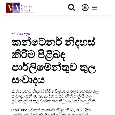


Ethics Eye
කන්ටේනර් නිදහස්
කිරීම පිළිබඳ
පාර්ලිමේන්තුව තුල
සංවාදය
කන්ටේනර් නිදහස් කිරීම පිළිබඳ පාර්ලිමේන්තුව තුල
සංවාදය ජූනි 30, 2025 දින රූපවාහිනී රාත්‍රී සිංහල
ප්‍රධාන පුවත් තුළ වාර්තා කර තිබුණේ පහත අයුරිනි.
(YouTube වෙත එක්කොට තිබූ ජූනි 30, 2025 දින
තෝරාගත් රූපවාහිනී රාත්‍රී ප්‍රධාන සිංහල පුවත්