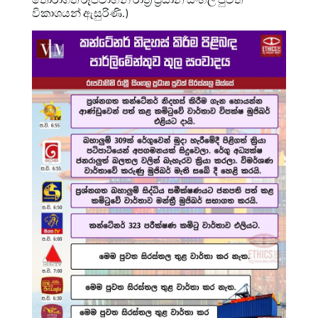
විකාශයන් ඇසුරිණි.)