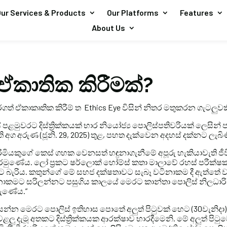
ur Services & Products
Our Platforms
Features
About Us
ඒකාතික කිරීමක්?
 කරගත් ඒකාකෘතික කිරීම් ත Ethics Eye විසින් නිතර මතුකරන ගැටලුවක
ේ පළමුවරට දිස්ත්‍රික්කයක් භාර නියෝජ්‍ය පොලිස්පතිවරියක් ලෙසින් පද
ි අග අරුණ (ජූනි. 29, 2025) තුළ, පහත දැක්වෙන අදහස් දක්නට ලැබි
රිමියකුගේ කෙස් ගහක වෙනසත් හඳුනාගැනීමේ අපූරු හැකියාවැති ජ
රමුණේය. ලෝ ප්‍රකට ෂර්ලොක් හෝම්ස් කතා මාලාවේ රහස් පරීක්ෂ
 බැරිය. කතුන්ගේ මේ සහජ දක්ෂතාවට සැබෑ වටිනාකම දී ඇත්තේ 
 වටිනාකමට සරිලන්නට පසුගිය කාලයේ මෙරට කාන්තා පොලිස් නිලධා
වරුණේය.”
්න මෙරට පොලිස් ඉතිහාස පොතේ අලුත් පිටුවක් හෙට (30වැනිදා
ලු දැමූ අතකට දිස්ත්‍රික්කයක ආරක්ෂාව භාරදීමෙනි. මේ අලුත් පි