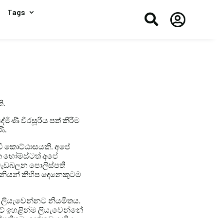
Tags


ි.
්මිණි වීරසූරිය පත් කිරීම
ණි.
ීවි කොට්ඨාසයකි. අපේ
ක හෝම්ස්ටත් අපේ
වැඩබලන පොලිස්පති
රිනියන් කිහිප දෙනෙකුටම
) ලියැවෙන්නට නියමිතය.
ටුවේ ඉහළින්ම ලියැවෙන්නේ