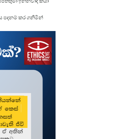
්පතිතුමා ඉන්නවාද කියා
වය පදනම් කර ගනිමින්