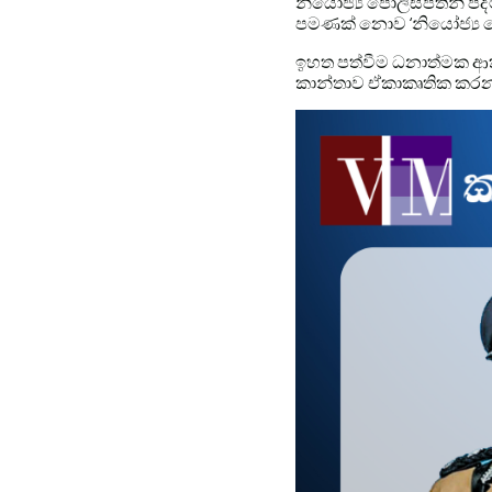
නියෝජ්‍ය පොලිස්පතිනි පද
පමණක් නොව ‘නියෝජ්‍ය පො
ඉහත පත්වීම ධනාත්මක ආකරයක
කාන්තාව ඒකාකෘතික කරනා