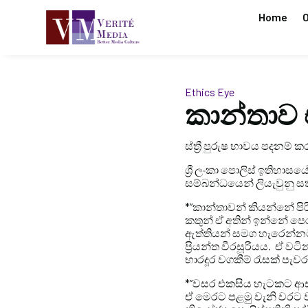
Home
O
Ethics Eye
කාන්තාව 
ස්ත්‍රී පුරුෂ භාවය පදනම්
ශ්‍රී ලංකා පොලිස් ඉතිහාසය
සම්බන්ධයෙන් ලියැවුනු සත
*”කාන්තාවන් කියන්නේ පි
කතුන් ඒ අතින් ඉන්නේ පෙ
ඇත්තියන් සමග හැරෙන්නට
ප්‍රියන්ත වීරසූරියය. ඒ
භාරදූර වගකීම් රැසක් පැ
*”වසර එකසිය හැටකට ආසන
ඒ මෙරට පළමු වැනි වරට වළ