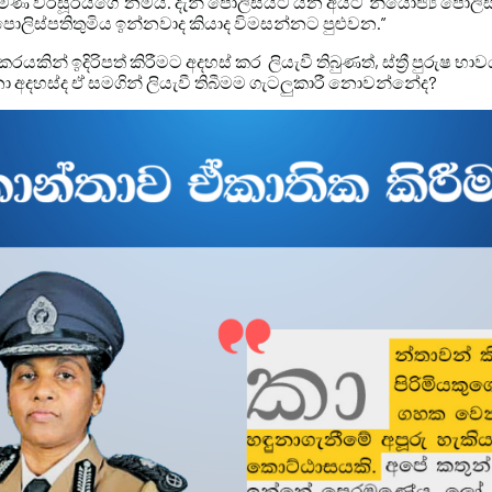
්මිණි වීරසූරියගේ නමය. දැන් පොලිසියට යන අයට ‘නියෝජ්‍ය පොලිස
ලිස්පතිතුමිය ඉන්නවාද කියාද විමසන්නට පුළුවන.”
ින් ඉදිරිපත් කිරීමට අදහස් කර ලියැවී තිබුණත්, ස්ත්‍රී පුරුෂ භා
 අදහස්ද ඒ සමගින් ලියැවී තිබීමම ගැටලුකාරී නොවන්නේද?