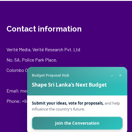
Contact information
Verité Media, Verité Research Pvt. Ltd
No. 5A, Police Park Place,
Colombo 00500
−
×
Budget Proposal Hub
Shape Sri Lanka’s Next Budget
Email:
media@veriteresearch.org
Phone: +94 76 148 8544
Submit your ideas, vote for proposals,
and help
influence the country’s future.
Join the Conversation