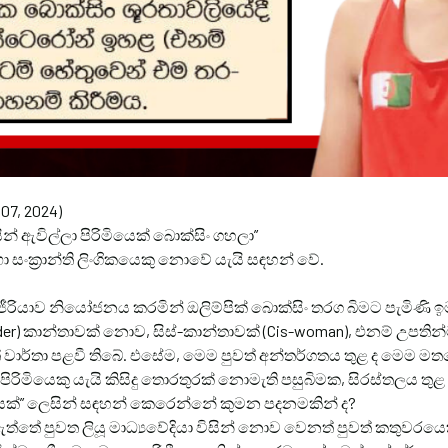
07, 2024)
න් ඇවිල්ලා පිරිමියෙක් බොක්සිං ගහලා”
ෆා සංක්
රාන්ති ලිංගිකයෙකු නොවේ යැයි සඳහන් වේ.
්ජීරියාව නියෝජනය කරමින් ඔලිම්පික් බොක්සිං තරග බිමට පැමිණි ඉ
sgender) කාන්තාවක් නොව, සිස්-කාන්තාවක් (Cis-woman), එනම් උපත
ත් වාර්තා පළවී තිබේ. එසේම, මෙම පුවත් අන්තර්ගතය තුළ ද මෙම ම
 පිරිමියෙකු යැයි කිසිදු තොරතුරක් නොමැති පසුබිමක, සිරස්තලය ත
ියෙක්” ලෙසින් සඳහන් කෙරෙන්නේ කුමන පදනමකින් ද?
ත්තේ පුවත ලියූ මාධ්
යවේදියා විසින් නොව වෙනත් පුවත් කතුවරය