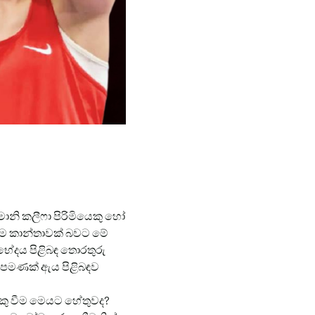
මානි කලීෆා පිරිමියෙකු හෝ
ින්ම කාන්තාවක් බවට මේ
තභේදය පිළිබඳ තොරතුරු
ුළ පමණක් ඇය පිළිබඳව
ෙකු වීම මෙයට හේතුවද?