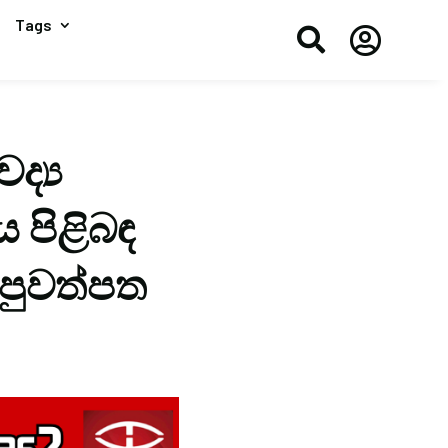
Tags


ද්‍ය
ය පිළිබඳ
 පුවත්පත