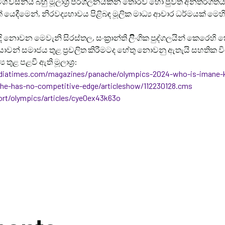
ශ්වසනීය බහු මූලාශ්
ර පරිශීලනයකින් තොරව හෝ පුවත් අන්තර්ගත
ක් යෙදීමෙන්, නිරවද්
යභාවය පිළිබඳ මූලික මාධ්
ය ආචාර ධර්මයක් මෙහි
ි නොවන මෙවැනි සිරස්තල, සංක්
රාන්ති ලිිංගික පුද්ගලයින් කෙරෙ
බියාවන් සමාජය තුළ ප්
රචලිත කිරීමටද හේතු නොවනු ඇතැයි සහතික වි
ධ්
ය තුළ පළවී ඇති මූලාශ්
ර:
diatimes.com/magazines/panache/olympics-2024-who-is-imane-kh
he-has-no-competitive-edge/articleshow/112230128.cms
rt/olympics/articles/cye0ex43k63o