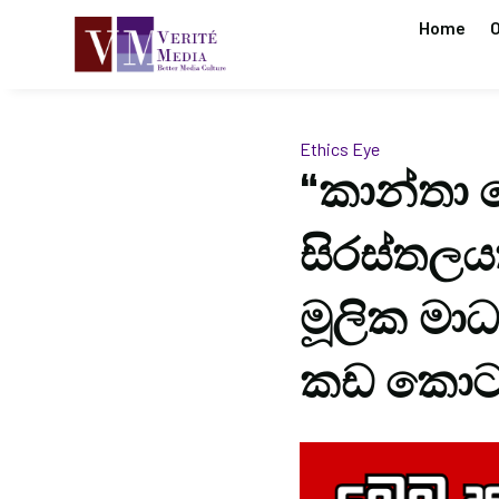
Home
O
Ethics Eye
“කාන්තා ව
සිරස්තලයක
මූලික මාධ
කඩ කොට 