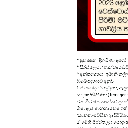
* පුවත්පත: දිනමිණ (අගෝ. 
* සිරස්තලය: “කාන්තා වෙසි
* අන්තර්ගතය: ඉමානි කලී
ඔබේ
අදහසට අනුව,
1) මතභේදයට තුඩුදුන්, ඇල
සංක්
රාන්ති ලිංගික (Tran
වන විටත් ජාත්
යන්තර පුව
මිස, ඇය කාන්තා වෙස් ගත්
“කාන්තා වෙසින් ආ පිරිම
2) මෙහි සිරස්තලය යොදා ඇ