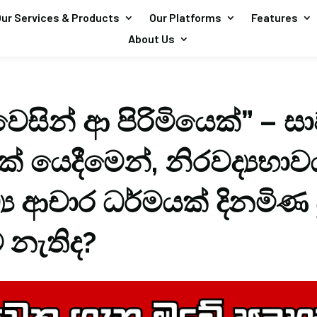
ur Services & Products
Our Platforms
Features
About Us
ෙසින් ආ පිරිමියෙක්” – සාව
් යෙදීමෙන්, නිරවද්‍යභාව
්‍ය ආචාර ධර්මයක් දිනමිණ
නැතිද?