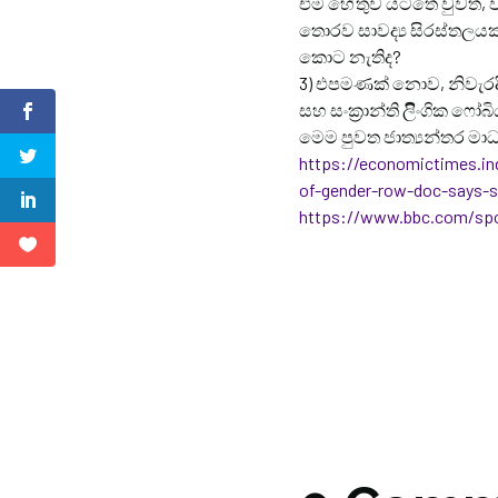
එම හේතුව යටතේ වුවත්, වි
තොරව සාවද්
ය සිරස්තලය
කොට නැතිද?
3) එපමණක් නොව, නිවැරද
සහ සංක්
රාන්ති ලිිංගික ෆෝ
මෙම පුවත ජාත්
යන්තර මා
https://economictimes.in
of-gender-row-doc-says-s
https://www.bbc.com/spo