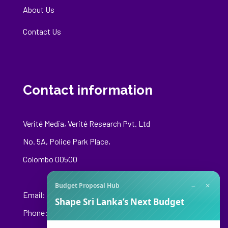
About Us
Contact Us
Contact information
Verité Media, Verité Research Pvt. Ltd
No. 5A, Police Park Place,
Colombo 00500
−
×
Budget Proposal Hub
Email:
media@veriteresearch.org
Shape Sri Lanka’s Next Budget
Phone: +94 76 148 8544