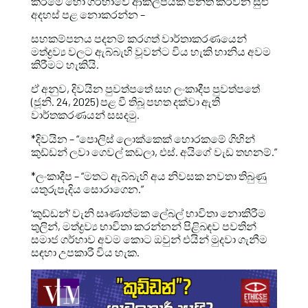
කිරීමේ හෝ ගර්හාවේ ආකල්පයක් ජනිත කරවන සුළු
අදහස් පළ නොකරන්න –
සහකම්පනය පදනම් කරගත් වාර්තාකරණයෙන්
මත්ද්‍රව්‍ය වලට ඇබ්බැහි වූවන්ට විය හැකි හානිය අවම
කිරීමට හැකියි.
ඒ අනුව, දිවයින පුවත්පතේ සහ ලංකාදීප පුවත්පතේ
(ජූනි. 24, 2025) පළ වී තිබූ පහත දක්වා ඇති
වාර්තකරණයන් සසදමු.
*දිවයින – “පොලිස් ලොක්කෙක් හොරකමේ ගිහින්
කුඩ්ඩන් ලවා ගෙවල් කඩලා, එස්. අයිගේ වැඩ තහනම්.”
*ලංකාදීප – “මතට ඇබ්බැහි අය නිවසක නවතා තිබුණු
යතුරුපැදිය සොරාගෙන.”
‘කුඩ්ඩන්’ වැනි සෘණාත්මක ලේබල් භාවිතා නොකිරීම
තුලින්, මත්ද්‍රව්‍ය භාවිතා කරන්නන් පිළිබඳව පවතින්
සමාජ ගර්හාව අවම කොට ඔවුන් එයින් මුදවා ගැනීම
සඳහා උපකාරී විය හැක.