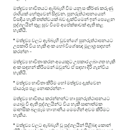
මත්ද්‍රව්‍ය භාවිතයට ඇබ්බැහි වීම යනු සංකීර්ණ කරුණු
රාශියක් හේතුවෙන් සිදුවන, පුනරුත්ථාපනයෙන්
විසඳිය හැකි තත්ත්වයක් බව දැක්වීමෙන් ඉන් පෙළෙන
පුද්ගලයින් තුළ සුව වීමේ අපේක්ෂාවක් ඇති කළ
හැකියි.
* මත්ද්‍රව්‍ය වලට ඇබ්බැහි වූවන්ගේ පුනරුත්ථාපනයට
උපකාරී විය හැකි අංක හෝ විශේෂඥ මූලාශ්‍ර සඳහන්
කරන්න –
මත්ද්‍රව්‍ය භාවිතා කරන අයෙකුට උපකාර ලබා ගත හැකි
අංක සඳහන් කිරීමෙන් ඔවුන්ව ඒ සඳහා දිරි ගැන්විය
හැකියි.
* මත්ද්‍රව්‍ය භාවිතා කිරීම හෝ මත්ද්‍රව්‍ය දැක්වෙන
ජායරූප පළ නොකරන්න –
මත්ද්‍රව්‍ය භාවිතය කරන්නන්ට හා පුනරුත්ථාපනයට
යොමු වී ඇති පුද්ගලයින්ට විය හැකි ඍනාත්මක
මානසික බලපෑම හා හානිය මෙමගින් අවම කිරීමට
හැකිය.
* මත්ද්‍රව්‍ය වලට ඇබ්බැහි වූ පුද්ගලයින් පිළිබඳ කොන්