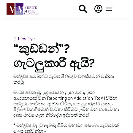


Ethics Eye
“කුඩ්ඩන්”?
ගැටලුකාරී ඇයි?
මත්ද්‍රව්‍ය සම්බන්ධ ගැටළු පිළිබඳව වගකීමෙන් වාර්තා
කරමු!
මාධ්‍ය වෙත මූලාශ්‍ර සපයන ලාභ නොලබන
ආයතනයක් වන Reporting on Addiction (RoA) විසින්
මත්ද්‍රව්‍ය භාවිතය, ඇබ්බැහිවීම, සහ පුනරුත්ථාපනය
පිළිබඳ වගකීමෙන් වාර්තා කිරීමට උචිත වන භාෂාව හා
දෘශ්‍ය මාධ්‍ය ගැන නිර්දේශ ඉදිරිපත් කරයි;
* මත්ද්‍රව්‍ය වලට ඇබ්බැහිවීම මහජන සෞඛ්‍ය ගැටළුවක්
ලෙස දක්වන්න –