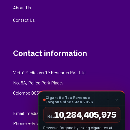
About Us
Contact Us
Contact information
Verité Media, Verité Research Pvt. Ltd
No. 5A, Police Park Place,
Colombo 00500
Cigarette Tax Revenue
−
×
Forgone since Jan 2026
10,284,406,195
Email:
media@veriteresearch.org
Rs.
Phone: +94 76 148 8544
Revenue forgone by taxing cigarettes at