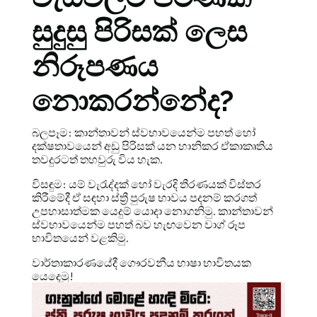
සුදුසු පිරිසක් ලෙස
නිරූපණය
නොකරන්නේද?
බලපෑම: කාන්තාවන් ස්වභාවයෙන්ම පහත් හෝ
දක්ෂතාවයෙන් අඩු පිරිසක් යන හානිකර ඒකාකෘතිය
තවදුරටත් තහවුරු විය හැක.
විසඳුම: යම් වැරැද්දක් හෝ වැරදි තීරණයක් විස්තර
කිරීමේදී ඒ සඳහා ස්ත්‍රී පුරුෂ භාවය පදනම් කරගත්
උපහාසාත්මක යෙදුම් යොදා නොගනිමු. කාන්තාවන්
ස්වභාවයෙන්ම පහත් බව හැඟවෙන වාග් රූප
භාවිතයෙන් වළකිමු.
වාර්තාකාරණයේදී ගෞරවනීය භාෂා භාවිතයක
යෙදෙමු!