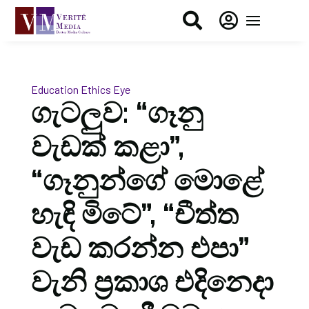


Education
Ethics Eye
ගැටලුව: “ගෑනු
වැඩක් කළා”,
“ගෑනුන්ගේ මොළේ
හැඳි මිටේ”, “චීත්ත
වැඩ කරන්න එපා”
වැනි ප්‍රකාශ එදිනෙදා