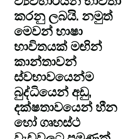
ව්‍යවහාරයන් භාවිතා
කරනු ලබයි. නමුත්
මෙවන් භාෂා
භාවිතයක් මඟින්
කාන්තාවන්
ස්වභාවයෙන්ම
බුද්ධියෙන් අඩු,
දක්ෂතාවයෙන් හීන
හෝ ගෘහස්ථ
වැඩවලට පමණක්