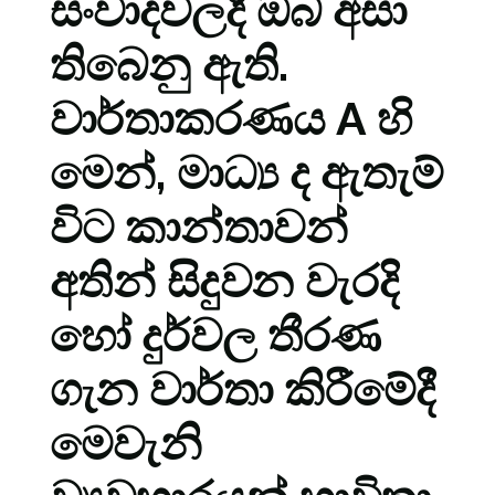
සංවාදවලදී ඔබ අසා
තිබෙනු ඇති.
වාර්තාකරණය A හි
මෙන්, මාධ්‍ය ද ඇතැම්
විට කාන්තාවන්
අතින් සිදුවන වැරදි
හෝ දුර්වල තීරණ
ගැන වාර්තා කිරීමේදී
මෙවැනි