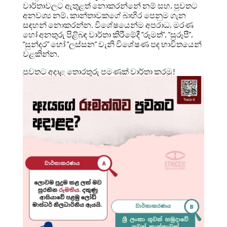
වාර්තාවලට ඇතුළත් නොකරන්නේ නම් සහ, පුවතට
අනවශ්‍ය නම්, කාන්තාවකගේ බාහිර පෙනුම ගැන
සඳහන් නොකරන්න. විශේෂයෙන්ම අපරාධ, මරණ
හෝ අනතුරු පිළිබඳ වාර්තා කිරීමේදී “රූමත්”, “සුරූපී”,
“සුන්දර” හෝ “ලස්සන” වැනි විශේෂණ පද භාවිතයෙන්
වළකින්න.
පුවතට අදාළ තොරතුරු පමණක් වාර්තා කරමු!