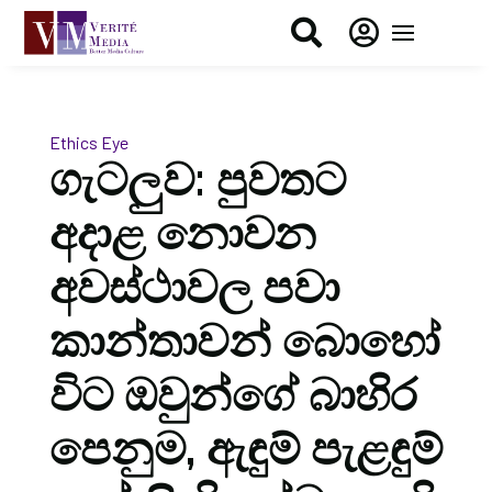


Ethics Eye
ගැටලුව: පුවතට
අදාළ නොවන
අවස්ථාවල පවා
කාන්තාවන් බොහෝ
විට ඔවුන්ගේ බාහිර
පෙනුම, ඇඳුම් පැළඳුම්