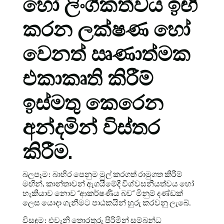
හෝ ලිංගිකත්වය ඉඟි
කරන ලක්ෂණ හෝ
වෙනත් ඍණාත්මක
එකාකෘති කිරීම්
ඉස්මතු කෙරෙන
අන්දමින් විස්තර
කිරීම.
බලපෑම: බාහිර පෙනුම මුල් කරගත් රාමුගත කිරීම්
මඟින්, කාන්තාවන් ඇගයීමේදී විශ්වසනීයත්වය හෝ
හැකියාව නොව “ආකර්ෂණීය බව” මිනුම් දණ්ඩක්
ලෙස යොදා ගැනීමට පාඨකයින් හුරු කරවනු ලැබේ.
විසඳුම: එවැනි තොරතුරු පිරිමින් සම්බන්ධ