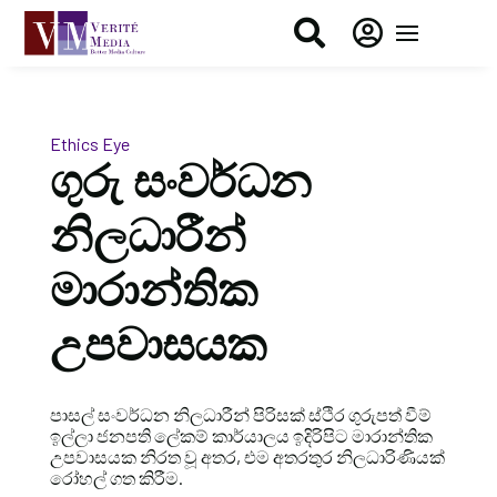


Ethics Eye
ගුරු සංවර්ධන
නිලධාරීන්
මාරාන්තික
උපවාසයක
පාසල් සංවර්ධන නිලධාරීන් පිරිසක් ස්ථිර ගුරුපත් වීම්
ඉල්ලා ජනපති ලේකම් කාර්යාලය ඉදිරිපිට මාරාන්තික
උපවාසයක නිරත වූ අතර, එම අතරතුර නිලධාරිණියක්
රෝහල් ගත කිරීම.