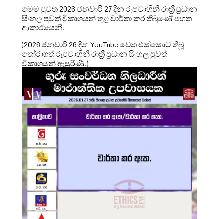
මෙම පුවත 2026 ජනවාරි 27 දින රූපවාහිනී රාත්‍රී ප්‍රධාන
සිංහල පුවත් විකාශයන් තුළ වාර්තා කර තිබුණේ පහත
ආකාරයෙනි.
(2026 ජනවාරි 26 දින YouTube වෙත එක්කොට තිබූ
තෝරාගත් රූපවාහිනී රාත්‍රී ප්‍රධාන සිංහල පුවත්
විකාශයන් ඇසුරිණි.)