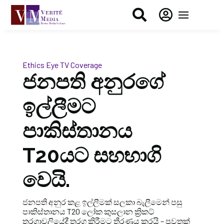


Ethics Eye
TV Coverage
ජනපති අනුරගේ
ඉල්ලීමට
පාකිස්තානය
T20යට සහභාගි
වෙයි.
ජනපති අනුර කළ ඉල්ලීමක් සලකා බැලීමෙන් පසු
පාකිස්තානය T20 ලෝක කුසලාන ක්‍රිකට්
තරගාවලියේදී තරග කිරීමට තීරණය කරයි – පුවතක්