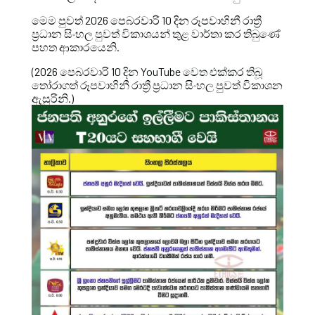
මෙම පුවත් 2026 පෙබරවාරි 10 දින රූපවාහිනී රාත්‍රී
ප්‍රධාන සිංහල පුවත් විකාශයන් තුළ වාර්තා කර තිබුණේ
පහත ආකාරයෙනි.
(2026 පෙබරවාරි 10 දින YouTube වෙත එක්කර තිබූ
තෝරාගත් රූපවාහිනී රාත්‍රී ප්‍රධාන සිංහල පුවත් විකාශන
ඇසුරිනි.)