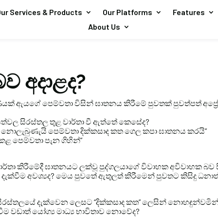
ur Services & Products
Our Platforms
Features
About Us
බව අදාළද?
යක් ඇයගේ පෙම්වතා විසින් ඝාතනය කිරීමේ පුවතක් පුවත්පත් අප්‍රේල
පත්වල සිරස්තල තුළ වාර්තා වී ඇත්තේ කෙසේද?
හස නොලැබුණැයි පෙම්වතා දික්කසාද කත ගෙල කපා ඝාතනය කරයි”
කළ පෙම්වතා පැන ගිහින්”
 වාර්තා කිරීමේදී ඝාතනයට ලක්වූ පුද්ගලයාගේ විවාහක අවිවාහක බව
ැක්වීම අවශ්‍යද? මෙය පුවතේ ඇතුලත් කිරීමෙන් පුවතට කිසිදු ධන
 සිරස්‍තලයේ දැක්වෙන ලෙසට “දික්කසාද කත” ලෙසින් නොහඳුන්වමින්
්වීම වඩාත් යෝග්‍ය මාධ්‍ය භාවිතාව නොවේද?