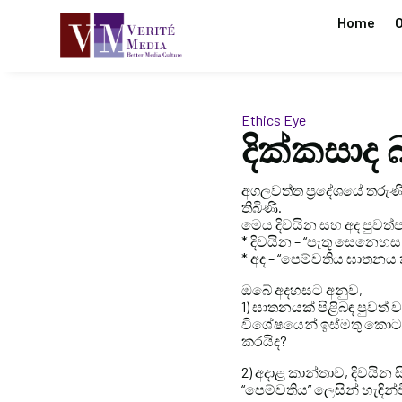
Home
O
Ethics Eye
දික්කසාද 
අගලවත්ත ප්‍රදේශයේ තරුණි
තිබිණි.
මෙය දිවයින සහ අද පුවත්
* දිවයින – “පැතූ සෙනෙ
* අද – “පෙම්වතිය ඝාතනය 
ඔබේ අදහසට අනුව,
1) ඝාතනයක් පිළිබඳ පුවත්
විශේෂයෙන් ඉස්මතු කොට ද
කරයිද?
2) අදාළ කාන්තාව, දිවයින
“පෙම්වතිය” ලෙසින් හැඳින