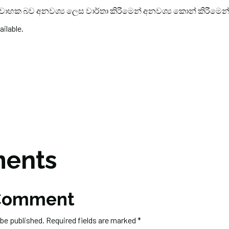
වාහක බව අනවශ්‍ය ලෙස වාර්තා කිරීමෙන් අනවශ්‍ය කොන් කිරීමෙන
ents
 Comment
 be published.
Required fields are marked
*