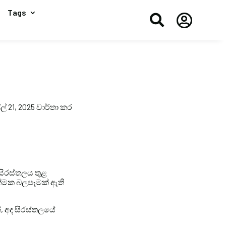
Tags


් 21, 2025 වාර්තා කර
 සිරස්තලය තුළ
ාත්මක බලපෑමක් ඇති
, අද සිරස්‍තලයේ