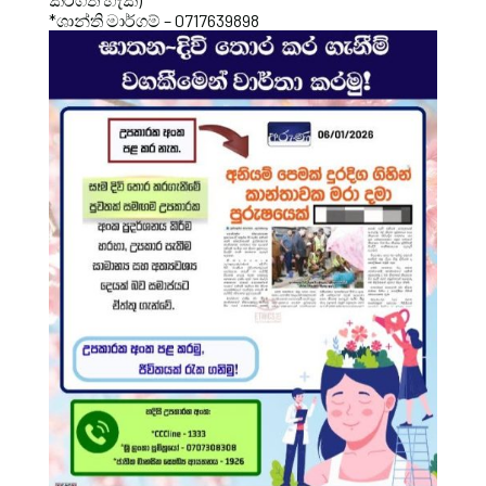
*ශාන්ති මාර්ගම් – 0717639898