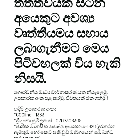
තත්ත්වයක සිටින
අයෙකුට අවශ්‍ය
වෘත්තීයමය සහාය
ලබාගැනීමට මෙය
පිටිවහලක් විය හැකි
නිසයි.
ගෞරවනීය මාධ්‍ය වාර්තාකරණයක නියැළෙමු.
උපකාරක අංක පළ කරමු, ජීවිතයක් රැක ගනිමු!
හදිසි උපකාරක අංක:
*CCCline – 1333
*ශ්‍රී ලංකා සුමිත්‍රයෝ – 0707308308
*ජාතික මානසික සෞඛ්‍ය ආයතනය-1926 (දුරකථන
ඇමතුම් හෝ කෙටි පණිවුඩ මාර්ගයෙන් සම්බන්ධ
කරගත හැක)