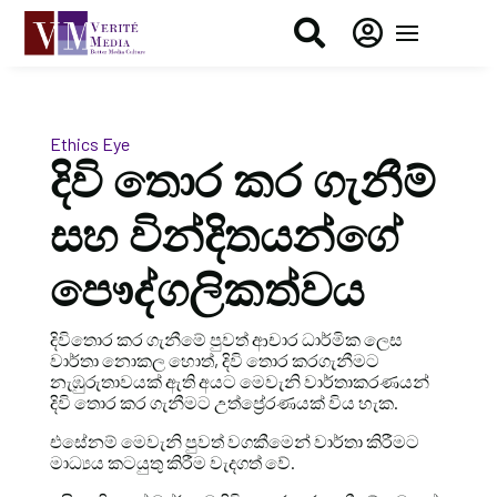


Ethics Eye
දිවි තොර කර ගැනීම්
සහ වින්දිතයන්ගේ
පෞද්ගලිකත්වය
දිවිතොර කර ගැනීමේ පුවත් ආචාර ධාර්මික ලෙස
වාර්තා නොකල හොත්, දිවි තොර කරගැනීමට
නැඹුරුතාවයක් ඇති අයට මෙවැනි වාර්තාකරණයන්
දිවි තොර කර ගැනීමට උත්ප්‍රේරණයක් විය හැක.
එසේනම් මෙවැනි පුවත් වගකීමෙන් වාර්තා කිරීමට
මාධ්‍යය කටයුතු කිරීම වැදගත් වේ.