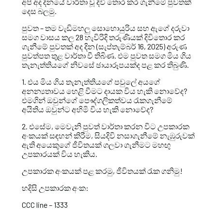
අපි අද දිනයේ වාර්තා වූ දිවි තොර කර ගැනීමේ පුවතක්
දෙස බලමු.
පුවත – තම වැඩිමහලු සොහොයුරිය සහ ඇගේ දරුවා
සමග වාසය කල 28 හැවිරිදි තරුණියක් දිවිතොර කර
ගැනීමේ පුවතක් අද දින (සැප්තැම්බර් 16, 2025) අරුණ
පුවත්පත තුළ වාර්තා වී තිබිණ. එම පුවත සමග මිය ගිය
තැනැත්තියගේ නිවසේ ඡායාරූපයක්ද පළ කර තිබුණි.
1. එය මිය ගිය තැනැත්තියගේ පවුලේ අයගේ
අනන්‍යතාවය හෙළි වීමට දායක විය හැකි නොවේද?
එමගින් ඔවුන්ගේ පෞද්ගලිකත්වය රැකගැනීමේ
අයිතිය ඔවුන්ට අහිමි විය හැකි නොවේද?
2. එසේම, මෙවැනි පුවත් වාර්තා කරන විට උපකාරක
අංකයක් සඳහන් කිරීම, සියදිවි නසාගැනීමේ නැඹුරුවක්
ඇති අයෙකුගේ ජීවිතයක් ගලවා ගැනීමට මහඟු
උපකාරයක් විය හැකිය.
උපකාරක අංකයක් පළ කරමු, ජීවිතයක් රැක ගනිමු!
හදිසි උපකාරක අංක:
CCC line – 1333