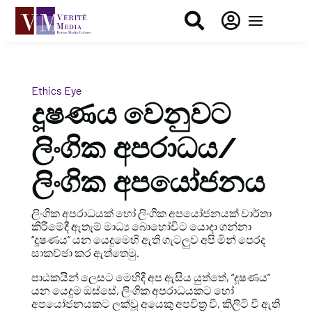


Ethics Eye
දූෂණය වෙනුවට
ලිංගික අපරාධය/
ලිංගික අපයෝජනය
ලිංගික අපරාධයක් හෝ ලිංගික අපයෝජනයක් වාර්තා
කිරීමේදී ඇතැම් මාධ්‍ය බොහෝවිට යොදා ගන්නා
“දූෂණය” යන යෙදුමෙහි ඇති ගැටලුව අපි මින් පෙරද
සාකච්ඡා කර ඇත්තෙමු.
පාඨකයින් ලෙසට මෙහිදී අප ඇසිය යුත්තේ, “දූෂණය”
යන යෙදුම ඔස්සේ, ලිංගික අපරාධයකට හෝ
අපයෝජනයකට ලක්වූ අයෙකු අපවිත්‍ර වී, කිලිටි වී ඇති