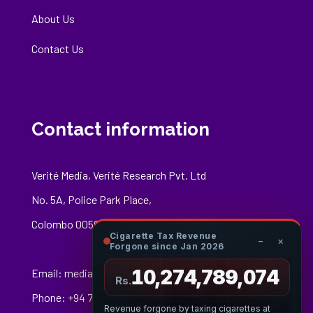
About Us
Contact Us
Contact information
Verité Media, Verité Research Pvt. Ltd
No. 5A, Police Park Place,
Colombo 00500
Cigarette Tax Revenue
−
×
Forgone since Jan 2026
10,274,789,291
Email:
media@veriteresearch.org
Rs.
Phone: +94 76 148 8544
Revenue forgone by taxing cigarettes at