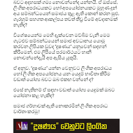
බවට අදහසක් ගම්‍ය නොවන්නේද යන්නයි. ඒ ඔස්සේ,
ලිංගික අපරාධයකට හෝ අපයෝජනයකට මුහුණ දුන්
අය සම්බන්ධයෙන් සමාජය තුළ ඇති කොන් කරන සුළු,
ගැරහුම් සහගත ආකල්පය තවත් තීව්‍ර වීමේ අවදානමක්
නැතිද?
විශේෂයෙන්ම මෙහි දැක්වෙන මව්බිම වැනි මෙම
ගැටළුව සම්බන්ධයෙන් සමාජ අවධානය යොමු
කරවන ලිපියක වුවද “දූෂණය” යනුවෙන් සඳහන්
කිරීමෙන්, එම ලිපියේ පරමාර්ථයට හානි
නොවන්නේදැයි අප ඇසිය යුතුයි.
ඒ අනුව, “දූෂණය” යන්න වෙනුවට ලිංගික අපරාධය
හෝ ලිංගික අපයෝජනය යන යෙදුම් භාවිතා කිරීම
වඩාත් යෝග්‍ය බවට ඔබ එකඟ වන්නේ ද?
එසේ නැතිනම් ඒ සඳහා වඩාත් යෝග්‍ය යෙදුමක් ඔබට
යෝජනා කළ හැකිද?
සමාජ ගර්හාවක් ඇති නොකරමින් ලිංගික අපරාධ
වාර්තා කරමු!