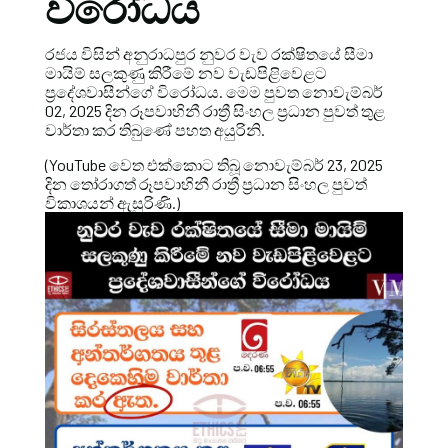
විරෝධය
රජය විසින් අනුරාධපුර නුවර වැව රක්ෂිතයේ සීමා
මායිම් සලකුණු කිරීමේ නව වැඩපිළිවෙළට
ප්‍රදේශවාසීන්ගේ විරෝධය. මෙම පුවත නොවැම්බර්
02, 2025 දින රූපවාහිනී රාත්‍රී සිංහල ප්‍රධාන පුවත් තුළ
වාර්තා කර තිබුණේ පහත අයුරිනි.
(YouTube වෙත එක්කොට තිබූ නොවැම්බර් 23, 2025
දින තෝරාගත් රූපවාහිනී රාත්‍රී ප්‍රධාන සිංහල පුවත්
විකාශයන් ඇසුරිණි.)