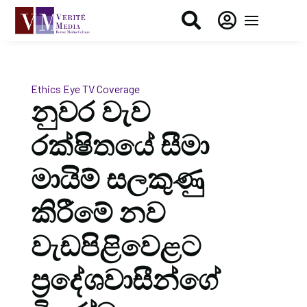


Ethics Eye
TV Coverage
නුවර වැව
රක්ෂිතයේ සීමා
මායිම් සලකුණු
කිරීමේ නව
වැඩපිළිවෙළට
ප්‍රදේශවාසීන්ගේ