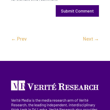
Submit Comment
←
Prev
Next
→
Verité Media is the media research arm of Verité
Research, the
leading
independent, interdisciplinary
think tank in Sri Lanka
. Verité Research
also provides