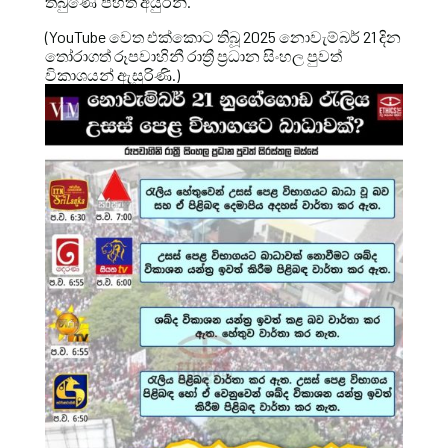
තිබුණේ පහත අයුරිනි.
(YouTube වෙත එක්කොට තිබූ 2025 නොවැම්බර් 21 දින
තෝරාගත් රූපවාහිනී රාත්‍රී ප්‍රධාන සිංහල පුවත්
විකාශයන් ඇසුරිණි.)