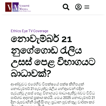


Ethics Eye
TV Coverage
නොවැම්බර් 21
නුගේගොඩ රැලිය
උසස් පෙළ විභාගයට
බාධාවක්?
ආණ්ඩුවට එරෙහිව විපක්ෂයේ පක්ෂ කිහිපයක්
නොවැම්බර් 21 පැවැත්වූ රැලිය හේතුවෙන් එදින
පැවැත්වූ උසස් පෙළ විභාගයට බාධා ඇතිවූ බවට විවිධ
පාර්ශව අදහස් ප්‍රකාශ කරයි. මෙය 2025 නොවැම්බර් 21
දින රූපවාහිනී රාත්‍රී සිංහල ප්‍රධාන පුවත් තුළ වාර්තා කර