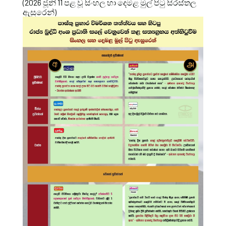
(2026 ජූනි 11 පළ වූ සිංහල හා දෙමළ මුල් පිටු සිරස්තල
ඇසුරෙන්)