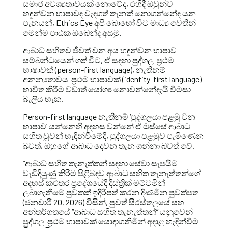
සමාජ අවශ්‍යතාවයක් නොවේද, එහිදී ඔවුන්ව
හඳුන්වන භාෂාවද වැදගත් තැනක් නොගන්නේද යන
පැනයන්, Ethics Eye අපි බොහෝ විට මාධ්‍ය වෙතින්
මෙන්ම පාඨක ඔබෙන්ද අසමු.
ආබාධ සහිතව ජීවත් වන අය හඳුන්වන භාෂාව
සම්බන්ධයෙන් ගත් විට, ඒ සදහා පුද්ගල-ප්‍රථම
භාෂාවක් (person-first language), නැතිනම්
අනන්‍යතාවය-ප්‍රථම භාෂාවක් (identity-first language)
භාවිත කිරීම වඩාත් යෝග්‍ය නොවන්නේදැයි විමසා
බැලිය හැක.
Person-first language නැතිනම් ‘පුද්ගලයා පළමු වන
භාෂාව’ යන්නෙහි අදහස වන්නේ ඒ ඔස්සේ ආබාධ
සහිත වූවන් හැඳින්වීමේදී, පුද්ගලයා පළමුව පැමිණෙන
බවත්, ඔහුගේ ආබාධ දෙවන තැන ගන්නා බවත් වේ.
“ආබාධ සහිත තැනැත්තන් සඳහා සේවා සැපයීම
වැඩිදියුණු කිරීම පිළිබඳව ආබාධ සහිත තැනැත්තන්ගේ
අදහස් කළුතර ප්‍රදේශයේදී දිස්ත්‍රික් මට්ටමින්
ලබාගැනීමේ පුවතක් ඉදිරිපත් කරන දිණමින පුවත්පත
(ජනවාරි 20, 2026) විසින්, පුවත් සිරස්තලයේ සහ
අන්තර්ගතයේ “ආබාධ සහිත තැනැත්තන්” යනුවෙන්
පුද්ගල-ප්‍රථම භාෂාවක් යොදාගනිමින් අදාළ හැඳින්වීම