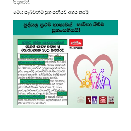
සිදුකරයි.
මෙය සැබවින්ම ප්‍රශංසනීයව අගය කරමු!