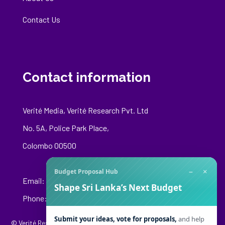
Contact Us
Contact information
Verité Media, Verité Research Pvt. Ltd
No. 5A, Police Park Place,
Colombo 00500
−
×
Budget Proposal Hub
Email:
media@veriteresearch.org
Shape Sri Lanka’s Next Budget
Phone: +94 76 148 8544
Submit your ideas, vote for proposals,
and help
© Verité Research Private Limited. All Rights Reserved.