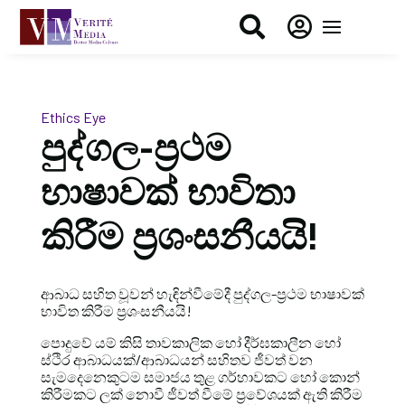


Ethics Eye
පුද්ගල-ප්‍රථම
භාෂාවක් භාවිතා
කිරීම ප්‍රශංසනීයයි!
ආබාධ සහිත වූවන් හැඳින්වීමේදී පුද්ගල-ප්‍රථම භාෂාවක්
භාවිත කිරීම ප්‍රශංසනීයයි!
පොදුවේ යම් කිසි තාවකාලික හෝ දීර්ඝකාලීන හෝ
ස්ථිර ආබාධයක්/ආබාධයන් සහිතව ජීවත් වන
සැමදෙනෙකුටම සමාජය තුළ ගර්හාවකට හෝ කොන්
කිරීමකට ලක් නොවී ජීවත් වීමේ ප්‍රවේශයක් ඇති කිරීම