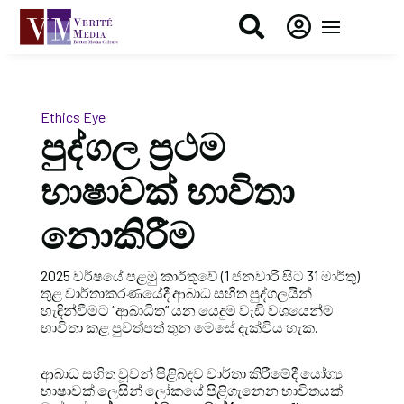


Ethics Eye
පුද්ගල ප්‍රථම
භාෂාවක් භාවිතා
නොකිරීම
2025 වර්ෂයේ පළමු කාර්තුවේ (1 ජනවාරි සිට 31 මාර්තු)
තුළ වාර්තාකරණයේදී ආබාධ සහිත පුද්ගලයින්
හැඳින්වීමට “ආබාධිත” යන යෙදුම වැඩි වශයෙන්ම
භාවිතා කළ පුවත්පත් තුන මෙසේ දැක්විය
හැක.
ආබාධ සහිත වූවන් පිළිබඳව වාර්තා කිරීමේදී යෝග්‍ය
භාෂාවක් ලෙසින් ලෝකයේ පිළිගැනෙන භාවිතයක්