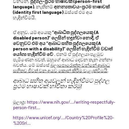
වන්නේ,
පුද්ගල-ප්‍රථම භාෂාවක් (person-first
language)
, නැතිනම්
අනන්‍යතාවය-ප්‍රථම භාෂාවක්
(identity first language)
ඔස්සේ එම අය
හැඳින්වීමයි.
ඒ අනුව, යම් අයෙකු
“ආබාධිත පුද්ගලයෙකු (A
disabled person)” ලෙසින් හඳුන්වා නොදී, ඒ
වෙනුවට එම අය “ආබාධ සහිත පුද්ගලයෙකු (A
person with a disability)” ලෙසින් හැඳින්වීම වඩාත්
යෝග්‍ය හැඳින්වීම වේ
. එනම් ඒ පුද්ගලයා පළමුව
පැමිණෙන බවත්, ඔහුගේ ආබාධ දෙවන තැන ගන්නා
බවත්ය. මේ ඔස්සේ
බලාපොරොත්තු වන්නේ ආබාධ
සහිතව ජීවත් වන අයව කොන් කිරීම වැළැක්වීමයි
.
ආබාධ සහිත අයවලුන් හැඳින්වීමට පුද්ගල
ප්‍රථම භාෂාවක් භාවිතා කරමු!
මූලාශ්‍ර:
https://www.nih.gov/…/writing-respectfully-
person-first…
https://www.unicef.org/…/Country%20Profile%20-
%20Sri…