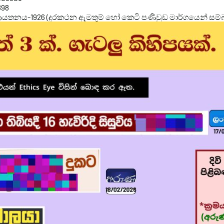
898
 ආයතනය-1926 (දුරකථන ඇමතුම් හෝ කෙටි පණිවුඩ මාර්ගයෙන් සම