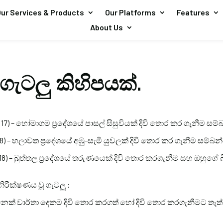
ur Services & Products
Our Platforms
Features
About Us
 ගැටලු කිහිපයක්.
ි 17) – හෝමාගම ප්‍රදේශයේ පාසල් සිසුවියක් දිවි තොර කර ගැනීම සම
8) – හලාවත ප්‍රදේශයේ අඹු-සැමි යුවලක් දිවි තොර කර ගැනීම සම්බන
ි 18) – බුත්තල ප්‍රදේශයේ තරුණයෙක් දිවි තොර කරගැනීම සහ ඔහුගේ 
ිරීක්ෂණය වූ ගැටලු :
නෙක් වාර්තා දෙකම දිවි තොර කරගත් හෝ දිවි තොර කරගැනීමට තැ