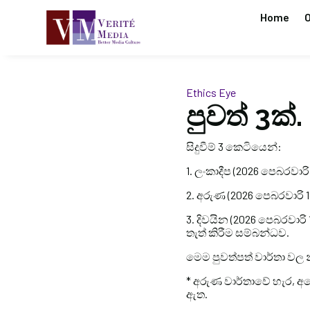
Home
O
Ethics Eye
පුවත් 3ක්.
සිදුවීම් 3 කෙටියෙන්:
1. ලංකාදීප (2026 පෙබරවාර
2. අරුණ (2026 පෙබරවාරි 1
3. දිවයින (2026 පෙබරවාර
තැත් කිරීම සම්බන්ධව.
මෙම පුවත්පත් වාර්තා වල න
* අරුණ වාර්තාවේ හැර, අ
ඇත.