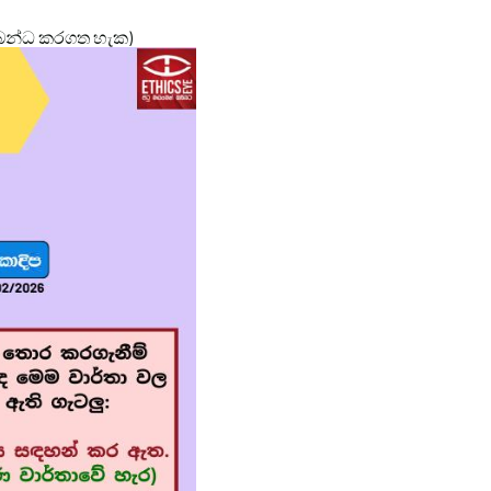
්බන්ධ කරගත හැක)