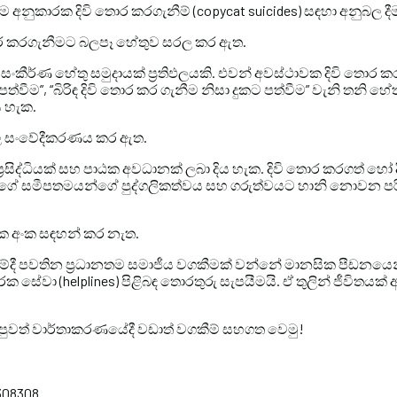
ීම අනුකාරක දිවි තොර කරගැනීම් (copycat suicides) සඳහා අනුබල දී
 තොර කරගැනීමට බලපෑ හේතුව සරල කර ඇත.
 සංකීර්ණ හේතු සමුදායක් ප්‍රතිඵලයකි. එවන් අවස්ථාවක දිවි තොර ක
පත්වීම”, “බිරිඳ දිවි තොර කර ගැනීම නිසා දුකට පත්වීම” වැනි තනි හ
ය හැක.
්තල සංවේදීකරණය කර ඇත.
්‍රසිද්ධියක් සහ පාඨක අවධානක් ලබා දිය හැක. දිවි තොර කරගත් හෝ
ේ සමීපතමයන්ගේ පුද්ගලිකත්වය සහ ගරුත්වයට හානි නොවන පරිදී 
රක අංක සඳහන් කර නැත.
රීමේදී පවතින ප්‍රධානතම සමාජීය වගකීමක් වන්නේ මානසික පීඩන
සේවා (helplines) පිළිබඳ තොරතුරු සැපයීමයි. ඒ තුලින් ජීවිතයක
ඳ පුවත් වාර්තාකරණයේදී වඩාත් වගකීම් සහගත වෙමු!
07308308