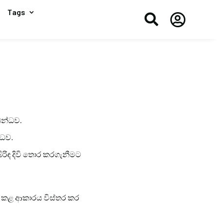
Tags


්බන්ධව.
්ධව.
බිරිඳ දිවි තොර කරගැනීමට
ත් කළ ආකාරය විස්තර කර