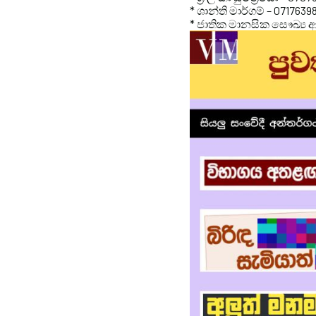
* ශාන්ති මාර්ගම් – 0717639
* ජාතික මානසික සෞඛ්‍ය