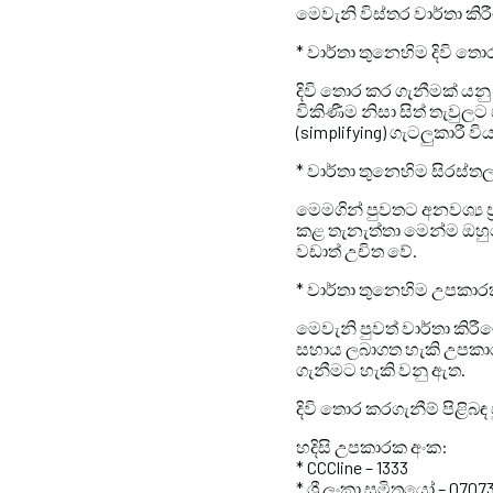
මෙවැනි විස්තර වාර්තා කිර
* වාර්තා තුනෙහිම දිවි
දිවි තොර කර ගැනීමක් යනු
විකිණීම නිසා සිත් තැවුලට 
(simplifying) ගැටලුකාරී වි
* වාර්තා තුනෙහිම සිරස
මෙමගින් පුවතට අනවශ්‍ය ප
කළ තැනැත්තා මෙන්ම ඔහුග
වඩාත් උචිත වේ.
* වාර්තා තුනෙහිම උපකා
මෙවැනි පුවත් වාර්තා කි
සහාය ලබාගත හැකි උපකාරක 
ගැනීමට හැකි වනු ඇත.
දිවි තොර කරගැනීම් පිළිබ
හදිසි උපකාරක අංක:
* CCCline – 1333
* ශ්‍රී ලංකා සුමිත්‍රයෝ – 07