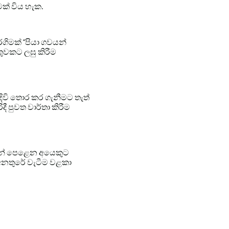
මක් විය හැක.
රගිමක් “පියා ගවයන්
ේතුවකට ලඝු කිරීම
 දිවි තොර කර ගැනීමට තැත්
පුවත වාර්තා කිරීම
යෙන් පෙළෙන අයෙකුට
් අනතුරේ වැටීම වළකා