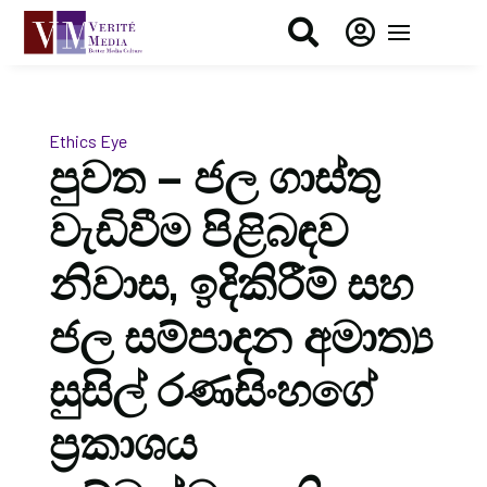


Ethics Eye
පුවත – ජල ගාස්තු
වැඩිවීම පිළිබඳව
නිවාස, ඉදිකිරීම් සහ
ජල සම්පාදන අමාත්‍ය
සුසිල් රණසිංහගේ
ප්‍රකාශය