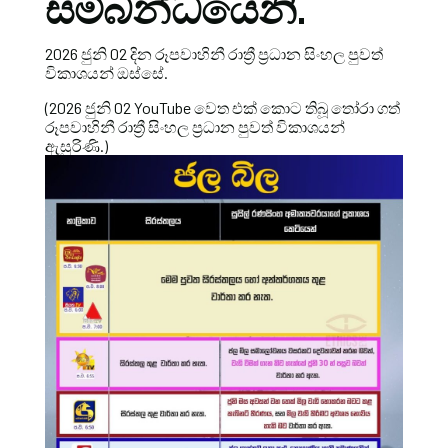
සම්බන්ධයෙනි.
2026 ජුනි 02 දින රූපවාහිනී රාත්‍රී ප්‍රධාන සිංහල පුවත්
විකාශයන් ඔස්සේ.
(2026 ජුනි 02 YouTube වෙත එක් කොට තිබූ තෝරා ගත්
රූපවාහිනී රාත්‍රී සිංහල ප්‍රධාන පුවත් විකාශයන්
ඇසුරිණි.)