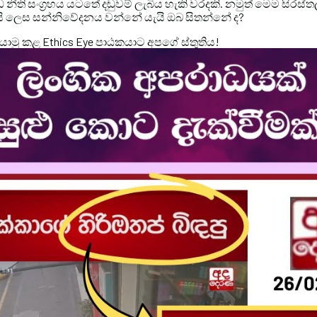
නීති සංග්‍රහය යටතේ දඬුවම් ලැබිය හැකි වරදකි. නමුත් මෙම සිරස්තලය
සි ලෙස සන්නිවේදනය වන්නේ යැයි ඔබ සිතන්නේ ද?
ු කළ Ethics Eye පාඨකයාට අපගේ ස්තුතිය!