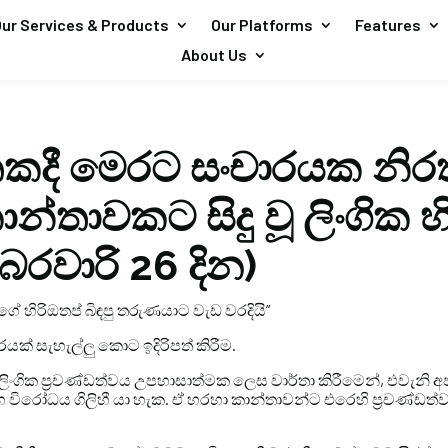
ur Services & Products
Our Platforms
Features
About Us
තකදී මෙරට සංචාරයක නිරත
ාන්තාවකට සිදු වූ ලිංගික හ
රවාරි 26 දින)
ගේ හිරිඔතප් බිඳපු තරුණයාට වැඩ වරදියි”
වරයක් සැහැල්ලු කොට ඉදිරිපත් කිරීම.
ය: ලිංගික ප්‍රචණ්ඩත්වය උපහාසාත්මක ලෙස වාර්තා කිරීමෙන්, එවැන
සහ විරෝධය ගිලිහී යා හැක. ඒ හරහා කාන්තාවන්ට එරෙහි ප්‍රචණ්ඩත