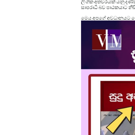
ලිංගික අතවරයක් යනු දණ්ඩ 
සාපරාධී බව පාඨකයාට නි
මෙය අපගේ අවධානයට යොම