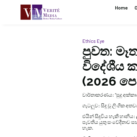
Home
O
Ethics Eye
පුවත: මෑ
විදේශීය ක
(2026 පෙබ
වාර්තාකරණය: “සුදු අක්කා
ගැටලුව: සිදු වූ ලිංගික අත
එයින් සිදුවිය හැකි හානි
පැවතිය යුතු සංවේදීතාව 
හැක.