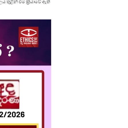
 තුළින් එම ක්‍රියාවේ ඇති