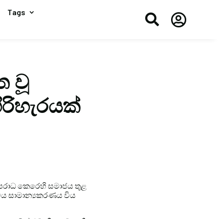
Tags


 වූ
ිරිහැරයක්
ි අපරාධ කෙරෙහි සමාජය තුළ
්වය සාමාන්‍යකරණය විය