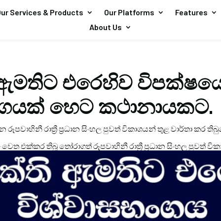
ur Services & Products
Our Platforms
Features
About Us
ඇමතිට එරෙහිව විපක්ෂය
භංගයක් හෙට කථානායකට.
ින රූපවාහිනී රාත්‍රී ප්‍රධාන සිංහල පුවත් විකාශයන් තුළ වාර්තා ක
e වෙත එක්කර තිබූ තෝරාගත් රූපවාහිනී රාත්‍රී ප්‍රධාන සිංහල පුවත් වි