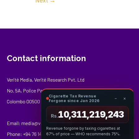
Next
→
Contact information
Verité Media, Verité Research Pvt. Ltd
No. 5A, Police Park Place,
Cigarette Tax Revenue
−
×
Colombo 00500
Forgone since Jan 2026
10,311,219,736
Rs.
Email:
media@veriteresearch.org
Revenue forgone by taxing cigarettes at
Phone: +94 76 148 8544
67% of price — WHO recommends 75%.