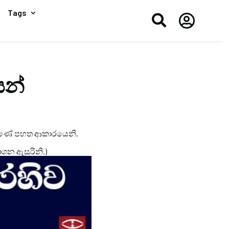
Tags


ෙන්
ර තිබුණේ පහත ආකාරයෙනි.
කාශන ඇසුරිනි.)