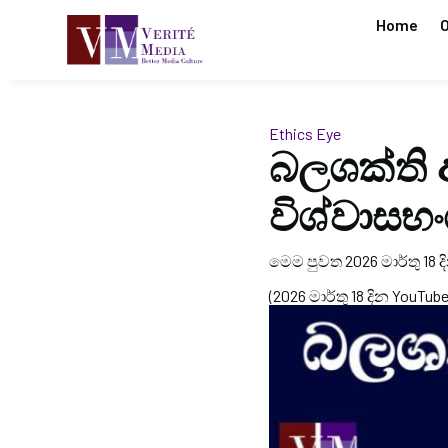
Home
O
Ethics Eye
බලශක්ති 
විශ්වාස
මෙම පුවත 2026 මාර්තු 18 ද
(2026 මාර්තු 18 දින YouTub