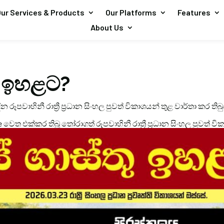
ur Services & Products
Our Platforms
Features
About Us
තු ඉහළට?
දින රූපවාහිනී රාත්‍රී ප්‍රධාන සිංහල පුවත් විකාශයන් තුළ වාර්තා ක
e වෙත එක්කර තිබූ තෝරාගත් රූපවාහිනී රාත්‍රී ප්‍රධාන සිංහල පුවත් වි