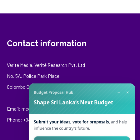
Contact information
Verité Media, Verité Research Pvt. Ltd
No. 5A, Police Park Place,
Colombo 00500
−
×
Budget Proposal Hub
Shape Sri Lanka’s Next Budget
Email:
media@veriteresearch.org
Phone: +94 76 148 8544
Submit your ideas, vote for proposals,
and help
influence the country’s future.