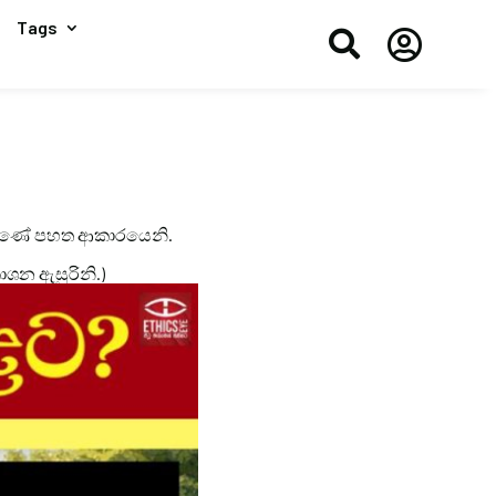
Tags


ර තිබුණේ පහත ආකාරයෙනි.
කාශන ඇසුරිනි.)