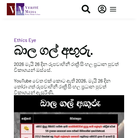


Ethics Eye
බාල ගල් අඟුරු.
2026 මැයි 26 දින රූපවාහිනී රාත්‍රී සිංහල ප්‍රධාන පුවත්
විකාශයන් ඔස්සේ.
YouTube වෙත එක් කොට ඇති 2026, මැයි 26 දින
තෝරා ගත් රූපවාහිනී රාත්‍රී සිංහල ප්‍රධාන පුවත්
විකාශයන් ඇසුරිණි.