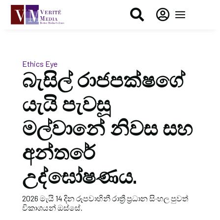


Ethics Eye
බැසිල් රාජපක්ෂගේ
යැයි පැවසූ
මල්වානේ නිවස සහ
අන්තරේ
උද්ඝෝෂණය.
2026 මැයි 14 දින රූපවාහිනී රාත්‍රී ප්‍රධාන සිංහල පුවත්
විකාශයන් ඔස්සේ.