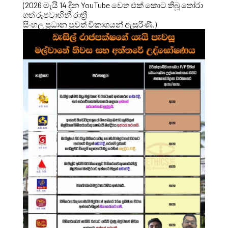
(2026 මැයි 14 දින YouTube වෙත එක් කොට තිබූ තෝරා
ගත් රූපවාහිනී රාත්‍රී
සිංහල ප්‍රධාන පුවත් විකාශයන් ඇසුරිණි.)