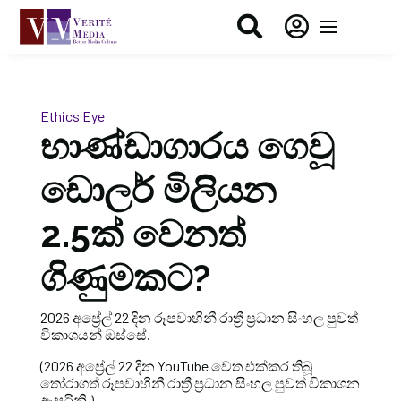


Ethics Eye
භාණ්ඩාගාරය ගෙවූ
ඩොලර් මිලියන
2.5ක් වෙනත්
ගිණුමකට?
2026 අප්‍රේල් 22 දින රූපවාහිනී රාත්‍රී ප්‍රධාන සිංහල පුවත්
විකාශයන් ඔස්සේ.
(2026 අප්‍රේල් 22 දින YouTube වෙත එක්කර තිබූ
තෝරාගත් රූපවාහිනී රාත්‍රී ප්‍රධාන සිංහල පුවත් විකාශන
ඇසුරිනි.)