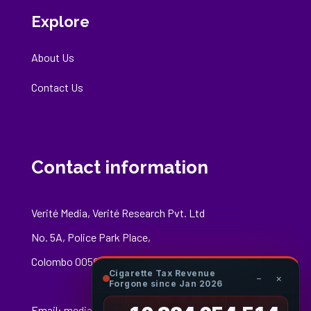
Explore
About Us
Contact Us
Contact information
Verité Media, Verité Research Pvt. Ltd
No. 5A, Police Park Place,
Colombo 00500
Cigarette Tax Revenue
−
×
Forgone since Jan 2026
Email:
media@veriteresearch.org